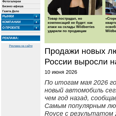
Фотогалереи
Бизнес-афиша
Газета Дело
РЫНКИ
Товар пострадал, но
«Сгор
КОМПАНИИ
компенсаций не будет: как
кварт
атаки на склады Wildberries
освоб
О ПРОЕКТЕ
ударили по продавцам
Wildbe
РЕКЛАМА:
Реклама на сайте
Продажи новых л
России выросли н
10 июня 2026
По итогам мая 2026 го
новый автомобиль сег
чем год назад, сообщ
Самым популярным люк
Royce с результатом 