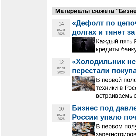
Материалы сюжета "Бизнес
«Дефолт по цепо
14
июля
долгах и тянет з
2026
Каждый пятый
кредиты банку
«Холодильник не
12
июля
перестали покуп
2026
В первой пол
техники в Рос
встраиваемые
Бизнес под давл
10
июля
России упало поч
2026
В первом полу
зарегистриро