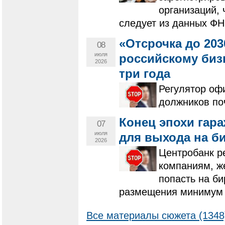
организаций, 
следует из данных ФН
«Отсрочка до 203
08
июля
российскому биз
2026
три года
Регулятор оф
должников поч
Конец эпохи гар
07
июля
для выхода на б
2026
Центробанк р
компаниям, ж
попасть на б
размещения минимум 
Все материалы сюжета (1348