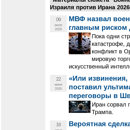
Израиля против Ирана 2026
МВФ назвал вое
09
июля
главным риском 
2026
Пока одни стр
катастрофе, д
конфликт в О
мировую торг
искусственный интелл
«Или извинения,
22
июня
поставил ультим
2026
переговоры в Ш
Иран сорвал 
Трампа.
Вероятная сделк
16
июня