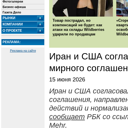
Фотогалереи
Бизнес-афиша
Газета Дело
РЫНКИ
Товар пострадал, но
«Сгор
КОМПАНИИ
компенсаций не будет: как
кварт
атаки на склады Wildberries
освоб
О ПРОЕКТЕ
ударили по продавцам
Wildbe
РЕКЛАМА:
Реклама на сайте
Иран и США согла
мирного соглаше
15 июня 2026
Иран и США согласова
соглашения, направле
действий и нормализ
сообщает
РБК со ссыл
Mehr.