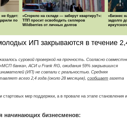
 не будет:
«Сгорело на складе — заберут квартиру?»:
«Бизнес н
ударили по
ТПП просит освободить селлеров
задолго д
Wildberries от личных долгов
иркутског
олодых ИП закрываются в течение 2,
казалось суровой проверкой на прочность. Согласно совместн
«МСП банка», АСИ и Frank RG, ожидания 59% закрывшихся
инимателей (ИП) не совпали с реальностью. Средняя
вляет всего 2,4 года (около 28 месяцев),
сообщает
газета
и стартовых мер поддержки, а в провале на этапе становления 
я начинающих бизнесменов: