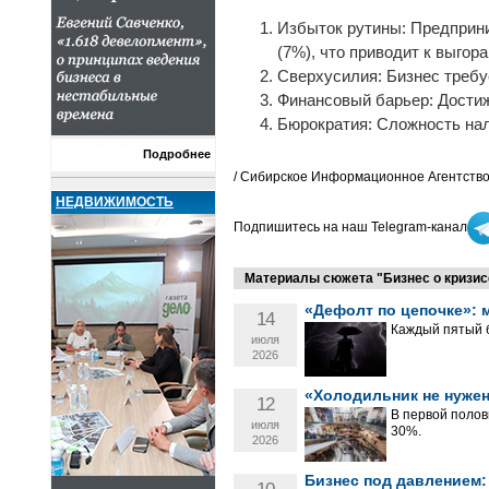
Избыток рутины: Предприни
(7%), что приводит к выгор
Сверхусилия: Бизнес требу
Финансовый барьер: Достиж
Бюрократия: Сложность нал
Подробнее
/ Сибирское Информационное Агентство
НЕДВИЖИМОСТЬ
Подпишитесь на наш Telegram-канал
Материалы сюжета "Бизнес о кризисе
«Дефолт по цепочке»: м
14
Каждый пятый б
июля
2026
«Холодильник не нужен
12
В первой полов
июля
30%.
2026
Бизнес под давлением: