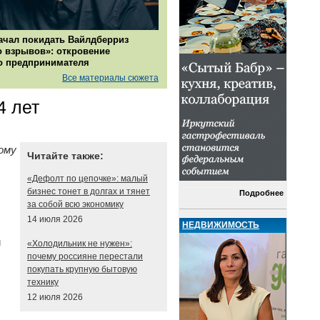
ачал покидать Вайлдберриз
о взрывов»: откровение
о предпринимателя
Все материалы сюжета
4 лет
ому
Читайте также:
«Дефолт по цепочке»: малый
бизнес тонет в долгах и тянет
Подробнее
за собой всю экономику
14 июля 2026
НЕДВИЖИМОСТЬ
и
«Холодильник не нужен»:
почему россияне перестали
покупать крупную бытовую
технику
12 июля 2026