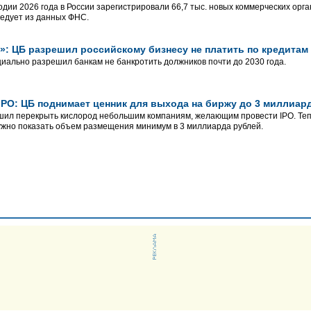
одии 2026 года в России зарегистрировали 66,7 тыс. новых коммерческих орган
ледует из данных ФНС.
а»: ЦБ разрешил российскому бизнесу не платить по кредитам
иально разрешил банкам не банкротить должников почти до 2030 года.
IPO: ЦБ поднимает ценник для выхода на биржу до 3 миллиар
ил перекрыть кислород небольшим компаниям, желающим провести IPO. Тепе
жно показать объем размещения минимум в 3 миллиарда рублей.