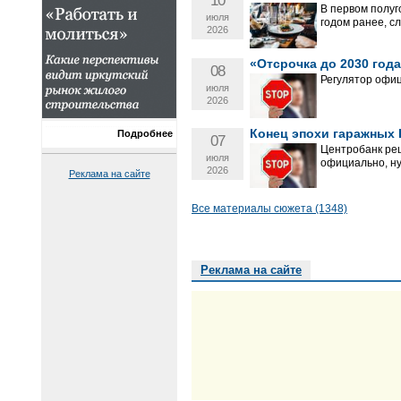
10
В первом полуг
июля
годом ранее, с
2026
«Отсрочка до 2030 год
08
Регулятор офиц
июля
2026
Конец эпохи гаражных 
Подробнее
07
Центробанк реш
июля
официально, ну
2026
Реклама на сайте
Все материалы сюжета (1348)
Реклама на сайте