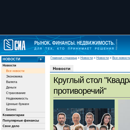
Главная страница
»
Новости
»
Новости
»
Все новост
НОВОСТИ
Новости
Новости
Все новости
Экономика
Круглый стол "Квадр
Валюта
Деньги
противоречий"
Страхование
Недвижимость
Ценные бумаги
Бизнес
Комментарии
Популярные финансы
Свое дело