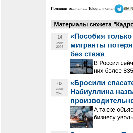
Подпишитесь на наш Telegram-канал
SIA.
Материалы сюжета "Кадро
«Пособия только 
14
июля
мигранты потеря
2026
без стажа
В России сейч
них более 835
«Бросили спасат
02
июля
Набиуллина назв
2026
производительно
А также объя
бизнесу увол