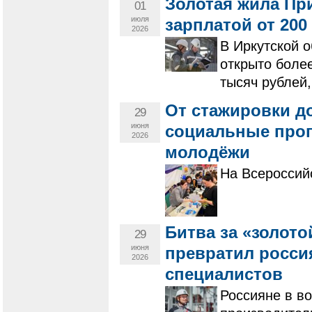
Золотая жила При
01
июля
зарплатой от 200
2026
В Иркутской о
открыто более
тысяч рублей,
От стажировки д
29
июня
социальные прог
2026
молодёжи
На Всероссий
Битва за «золото
29
июня
превратил росси
2026
специалистов
Россияне в во