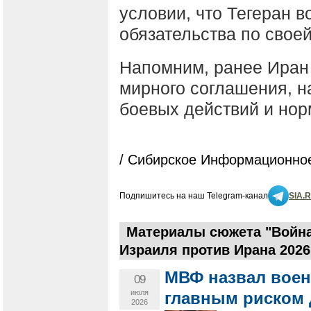
условии, что Тегеран в
обязательства по свое
Напомним, ранее Ира
мирного соглашения, 
боевых действий и но
/ Сибирское Информационное
Подпишитесь на наш Telegram-канал
SIA.
Материалы сюжета "Война
Израиля против Ирана 2026
МВФ назвал вое
09
июля
главным риском 
2026