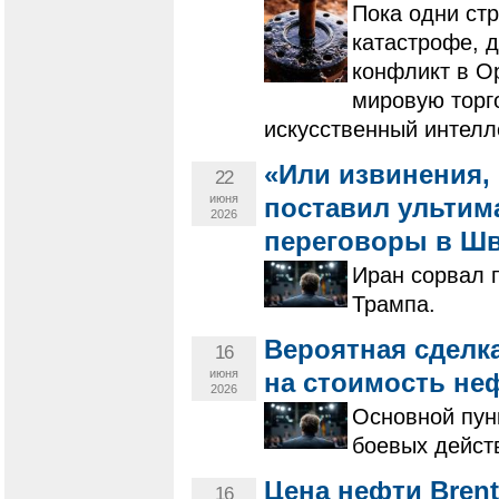
Пока одни стр
катастрофе, д
конфликт в О
мировую торг
искусственный интелл
«Или извинения,
22
июня
поставил ультим
2026
переговоры в Ш
Иран сорвал 
Трампа.
Вероятная сделк
16
июня
на стоимость не
2026
Основной пун
боевых дейст
Цена нефти Brent
16