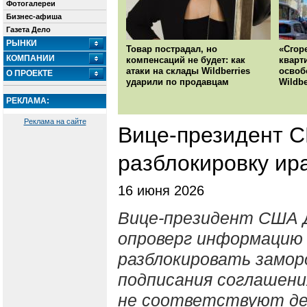
Фотогалереи
Бизнес-афиша
Газета Дело
РЫНКИ
Товар пострадал, но
«Сгор
КОМПАНИИ
компенсаций не будет: как
кварт
атаки на склады Wildberries
освоб
О ПРОЕКТЕ
ударили по продавцам
Wildbe
РЕКЛАМА:
Реклама на сайте
Вице-президент С
разблокировку ир
16 июня 2026
Вице-президент США 
опроверг информацию
разблокировать замор
подписания соглашени
не соответствуют д