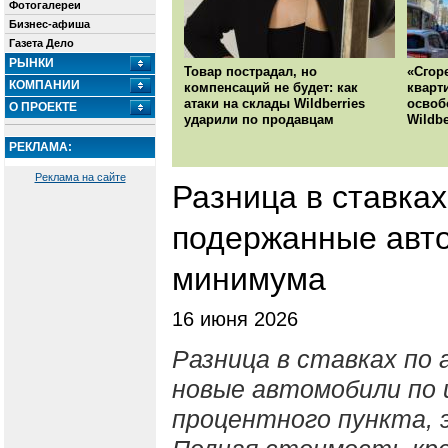
Фотогалереи
Бизнес-афиша
Газета Дело
РЫНКИ
Товар пострадал, но
«Сгор
КОМПАНИИ
компенсаций не будет: как
кварт
атаки на склады Wildberries
освоб
О ПРОЕКТЕ
ударили по продавцам
Wildbe
РЕКЛАМА:
Реклама на сайте
Разница в ставках
подержанные авто
минимума
16 июня 2026
Разница в ставках по
новые автомобили по 
процентного пункта, э