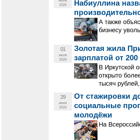
июля
Набиуллина назв
2026
производительно
А также объя
бизнесу увол
Золотая жила При
01
июля
зарплатой от 200
2026
В Иркутской о
открыто более
тысяч рублей,
От стажировки д
29
июня
социальные прог
2026
молодёжи
На Всероссий