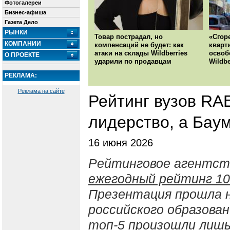
Фотогалереи
Бизнес-афиша
Газета Дело
РЫНКИ
Товар пострадал, но
«Сгор
КОМПАНИИ
компенсаций не будет: как
кварт
атаки на склады Wildberries
освоб
О ПРОЕКТЕ
ударили по продавцам
Wildbe
РЕКЛАМА:
Реклама на сайте
Рейтинг вузов RA
лидерство, а Бау
16 июня 2026
Рейтинговое агентст
ежегодный рейтинг 10
Презентация прошла н
российского образован
топ-5 произошли лишь