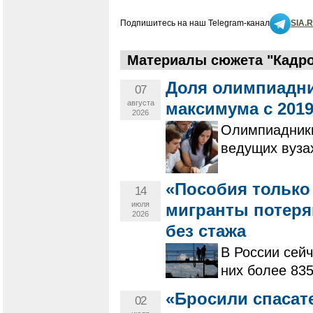
Подпишитесь на наш Telegram-канал
SIA.
Материалы сюжета "Кадро
Доля олимпиадни
07
августа
максимума с 2019
2026
Олимпиадники
ведущих вуза
«Пособия только 
14
июля
мигранты потеря
2026
без стажа
В России сейч
них более 835
«Бросили спасат
02