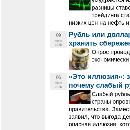
умудряются и
разницы ставо
трейдинга ст
низких цен на нефть 
Рубль или долла
09
июля
хранить сбереже
2026
Опрос провод
экономически 
«Это иллюзия»: 
06
июля
почему слабый р
2026
Слабый рубль
страны опров
правительства. Замес
заявил, что выгода д
опасная иллюзия, кот