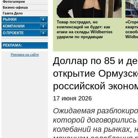
Фотогалереи
Бизнес-афиша
Газета Дело
РЫНКИ
Товар пострадал, но
«Сгор
КОМПАНИИ
компенсаций не будет: как
кварт
атаки на склады Wildberries
освоб
О ПРОЕКТЕ
ударили по продавцам
Wildbe
РЕКЛАМА:
Реклама на сайте
Доллар по 85 и д
открытие Ормузск
российской эконо
17 июня 2026
Ожидаемая разблокиро
которой договорились
колебаний на рынках,