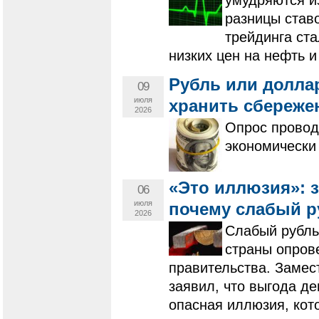
умудряются и
разницы ставо
трейдинга ст
низких цен на нефть 
Рубль или долла
09
июля
хранить сбереже
2026
Опрос провод
экономически 
«Это иллюзия»: 
06
июля
почему слабый р
2026
Слабый рубль
страны опров
правительства. Замес
заявил, что выгода д
опасная иллюзия, кот