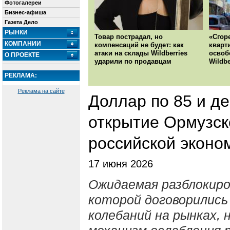
Фотогалереи
Бизнес-афиша
Газета Дело
РЫНКИ
Товар пострадал, но
«Сгор
КОМПАНИИ
компенсаций не будет: как
кварт
атаки на склады Wildberries
освоб
О ПРОЕКТЕ
ударили по продавцам
Wildbe
РЕКЛАМА:
Реклама на сайте
Доллар по 85 и д
открытие Ормузск
российской эконо
17 июня 2026
Ожидаемая разблокиро
которой договорились
колебаний на рынках,