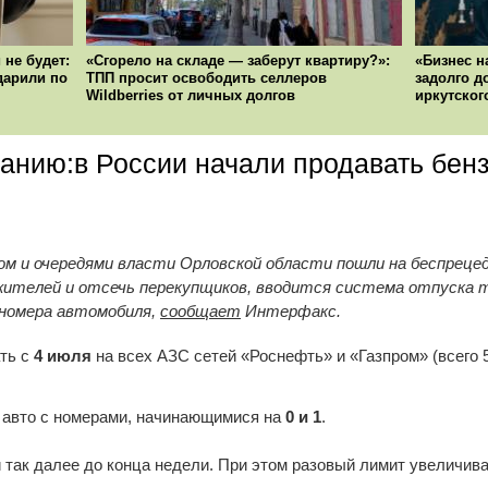
 не будет:
«Сгорело на складе — заберут квартиру?»:
«Бизнес н
ударили по
ТПП просит освободить селлеров
задолго д
Wildberries от личных долгов
иркутског
анию:в России начали продавать бен
м и очередями власти Орловской области пошли на беспрец
ителей и отсечь перекупщиков, вводится система отпуска то
сномера автомобиля,
сообщает
Интерфакс.
ть с
4 июля
на всех АЗС сетей «Роснефть» и «Газпром» (всего 5
 авто с номерами, начинающимися на
0 и 1
.
и так далее до конца недели. При этом разовый лимит увеличива