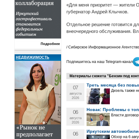
«Для меня приоритет — жители Ор
губернатор Андрей Клычков.
Отдельное решение готовится дл
внеочередного обслуживания. Вл
Подробнее
/ Сибирское Информационное Агентство
НЕДВИЖИМОСТЬ
Подпишитесь на наш Telegram-канал
Материалы сюжета "Бензин под контр
Треть месяца без повы
07
Дизель также н
августа
2026
Новак: Проблемы с топ
06
Власти договор
августа
2026
Иркутским автомобили
06
Обзор на 6 авгу