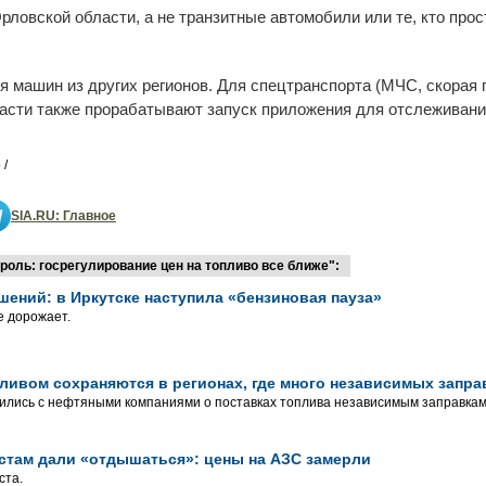
ловской области, а не транзитные автомобили или те, кто про
я машин из других регионов. Для спецтранспорта (МЧС, скорая
асти также прорабатывают запуск приложения для отслеживания
 /
SIA.RU: Главное
оль: госрегулирование цен на топливо все ближе":
шений: в Иркутске наступила «бензиновая пауза»
е дорожает.
ливом сохраняются в регионах, где много независимых запра
ились с нефтяными компаниями о поставках топлива независимым заправкам
стам дали «отдышаться»: цены на АЗС замерли
ста.