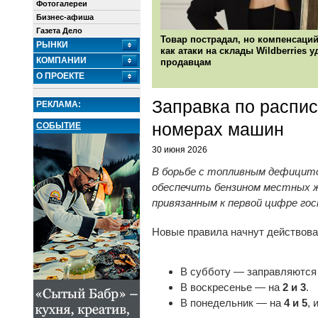
Фотогалереи
Бизнес-афиша
Газета Дело
Товар пострадал, но компенсаций
РЫНКИ
как атаки на склады Wildberries 
КОМПАНИИ
продавцам
О ПРОЕКТЕ
Заправка по распис
РЕКЛАМА:
номерах машин
СОБЫТИЕ
30 июня 2026
В борьбе с топливным дефицито
обеспечить бензином местных ж
привязанным к первой цифре го
Новые правила начнут действова
В субботу — заправляются
В воскресенье — на
2 и 3
.
В понедельник — на
4 и 5
, 