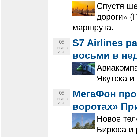
Спустя ше
дороги» (
маршрута.
S7 Airlines 
05
августа
восьми в не
2026
Авиакомпа
Якутска и
МегаФон про
05
августа
воротах» Пр
2026
Новое тел
Бирюса и 