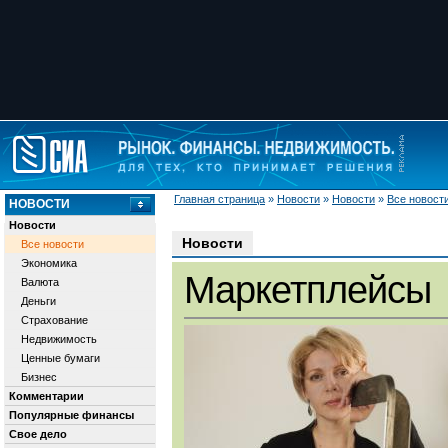
Главная страница
»
Новости
»
Новости
»
Все новост
НОВОСТИ
Новости
Новости
Все новости
Экономика
Маркетплейсы
Валюта
Деньги
Страхование
Недвижимость
Ценные бумаги
Бизнес
Комментарии
Популярные финансы
Свое дело