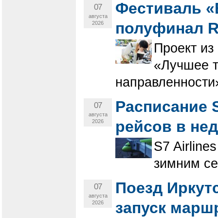
Фестиваль «
07
августа
полуфинал R
2026
Проект из
«Лучшее т
направленности
Расписание 
07
августа
рейсов в не
2026
S7 Airlin
зимним се
Поезд Иркут
07
августа
запуск марш
2026