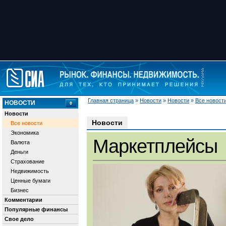
Главная страница
»
Новости
»
Новости
»
Все новост
НОВОСТИ
Новости
Новости
Все новости
Экономика
Маркетплейсы
Валюта
Деньги
Страхование
Недвижимость
Ценные бумаги
Бизнес
Комментарии
Популярные финансы
Свое дело