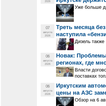
2026
Уже больше д
Треть месяца бе
07
августа
наступила «бенз
2026
Дизель также 
Новак: Проблемы
06
августа
регионах, где мн
2026
Власти догов
поставках то
Иркутским автом
06
августа
цены на АЗС зам
2026
Обзор на 6 ав