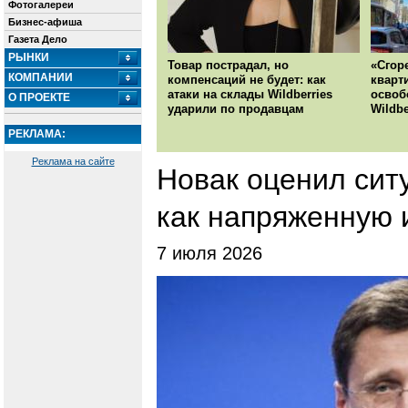
Фотогалереи
Бизнес-афиша
Газета Дело
РЫНКИ
Товар пострадал, но
«Сгор
КОМПАНИИ
компенсаций не будет: как
кварт
атаки на склады Wildberries
освоб
О ПРОЕКТЕ
ударили по продавцам
Wildbe
РЕКЛАМА:
Реклама на сайте
Новак оценил сит
как напряженную 
7 июля 2026