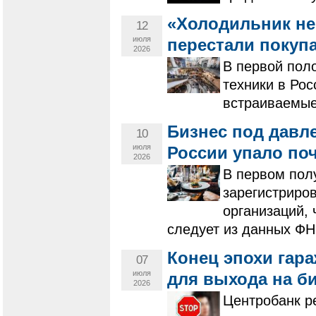
«Холодильник не
12
июля
перестали покуп
2026
В первой пол
техники в Рос
встраиваемые
Бизнес под давл
10
июля
России упало поч
2026
В первом полу
зарегистриро
организаций, 
следует из данных ФН
Конец эпохи гар
07
июля
для выхода на б
2026
Центробанк р