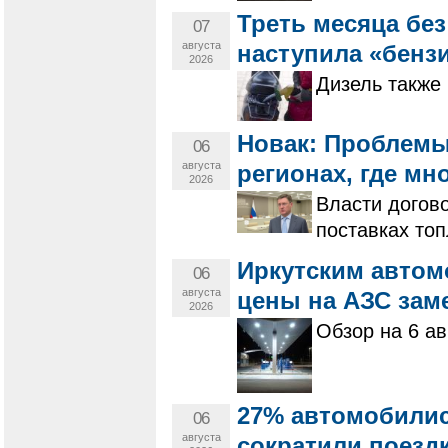
Треть месяца бе
07
августа
наступила «бенз
2026
Дизель также 
Новак: Проблемы
06
августа
регионах, где мн
2026
Власти догов
поставках то
Иркутским автом
06
августа
цены на АЗС зам
2026
Обзор на 6 ав
27% автомобилис
06
августа
сократили поездк