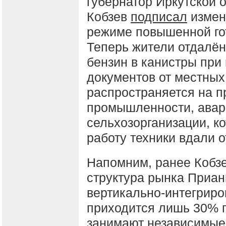
губернатор Иркутской 
Кобзев
подписал
измене
режиме повышенной го
Теперь жители отдалён
бензин в канистры пр
документов от местных
распространяется на 
промышленности, авар
сельхозорганизации, к
работу техники вдали о
Напомним, ранее Кобз
структура рынка Приан
вертикально-интегрир
приходится лишь 30% п
занимают независимые 