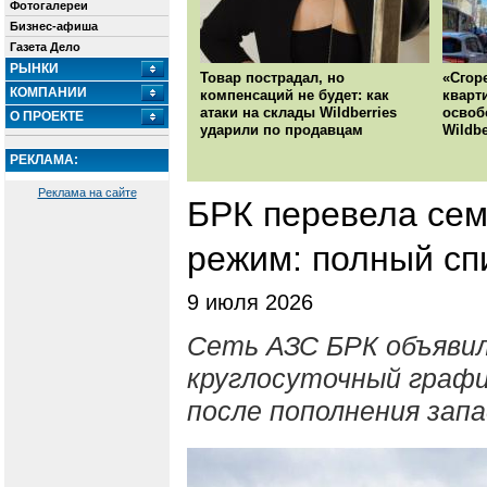
Фотогалереи
Бизнес-афиша
Газета Дело
РЫНКИ
Товар пострадал, но
«Сгор
КОМПАНИИ
компенсаций не будет: как
кварт
атаки на склады Wildberries
освоб
О ПРОЕКТЕ
ударили по продавцам
Wildbe
РЕКЛАМА:
Реклама на сайте
БРК перевела сем
режим: полный сп
9 июля 2026
Сеть АЗС БРК объявил
круглосуточный граф
после пополнения запа