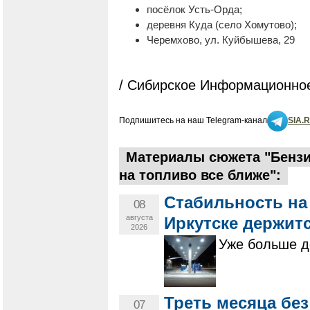
посёлок Усть-Орда;
деревня Куда (село Хомутово);
Черемхово, ул. Куйбышева, 29
/ Сибирское Информационное
Подпишитесь на наш Telegram-канал
SIA.
Материалы сюжета "Бензи
на топливо все ближе":
Стабильность на
08
августа
Иркутске держит
2026
Уже больше д
Треть месяца бе
07