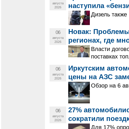
августа
наступила «бенз
2026
Дизель также 
Новак: Проблемы
06
августа
регионах, где мн
2026
Власти догов
поставках то
Иркутским автом
06
августа
цены на АЗС зам
2026
Обзор на 6 ав
27% автомобилис
06
августа
сократили поездк
2026
Для 17% опро