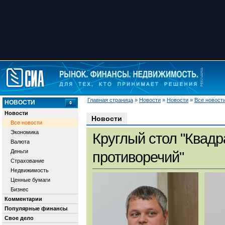
Главная страница
»
Новости
»
Новости
»
Все новост
НОВОСТИ
Новости
Новости
Все новости
Экономика
Круглый стол "Квадр
Валюта
Деньги
противоречий"
Страхование
Недвижимость
Ценные бумаги
Бизнес
Комментарии
Популярные финансы
Свое дело