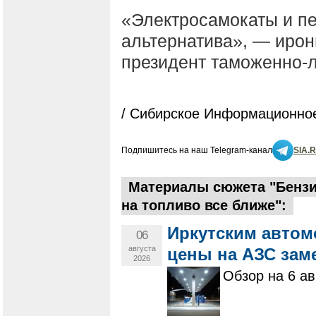
«Электросамокаты и пе
альтернатива», — иро
президент таможенно-л
/ Сибирское Информационное
Подпишитесь на наш Telegram-канал
SIA.
Материалы сюжета "Бензи
на топливо все ближе":
Иркутским автом
06
августа
цены на АЗС зам
2026
Обзор на 6 ав