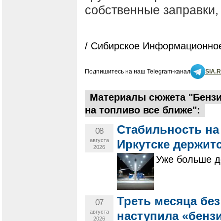
собственные заправки,
/ Сибирское Информационное
Подпишитесь на наш Telegram-канал
SIA.
Материалы сюжета "Бензи
на топливо все ближе":
Стабильность на
08
августа
Иркутске держит
2026
Уже больше д
Треть месяца бе
07
августа
наступила «бенз
2026