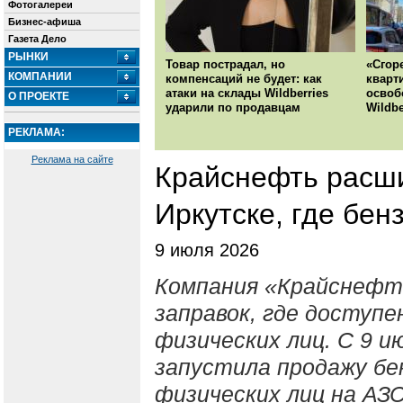
Фотогалереи
Бизнес-афиша
Газета Дело
РЫНКИ
Товар пострадал, но
«Сгор
КОМПАНИИ
компенсаций не будет: как
кварт
атаки на склады Wildberries
освоб
О ПРОЕКТЕ
ударили по продавцам
Wildbe
РЕКЛАМА:
Реклама на сайте
Крайснефть расши
Иркутске, где бен
9 июля 2026
Компания «Крайснефть
заправок, где доступе
физических лиц. С 9 
запустила продажу бен
физических лиц на АЗС