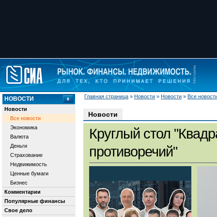
Главная страница
»
Новости
»
Новости
»
Все новост
НОВОСТИ
Новости
Новости
Все новости
Экономика
Круглый стол "Квадр
Валюта
Деньги
противоречий"
Страхование
Недвижимость
Ценные бумаги
Бизнес
Комментарии
Популярные финансы
Свое дело