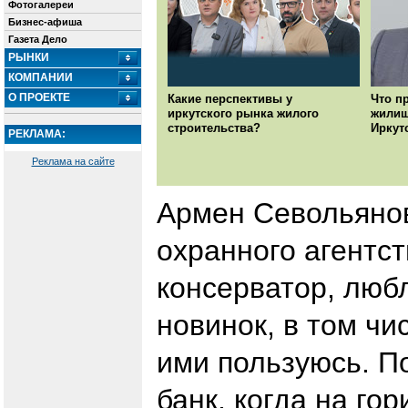
Фотогалереи
Бизнес-афиша
Газета Дело
РЫНКИ
КОМПАНИИ
О ПРОЕКТЕ
Какие перспективы у
Что п
иркутского рынка жилого
жилищ
строительства?
Иркут
РЕКЛАМА:
Реклама на сайте
Армен Севольянов
охранного агентст
консерватор, любл
новинок, в том ч
ими пользуюсь. П
банк, когда на го