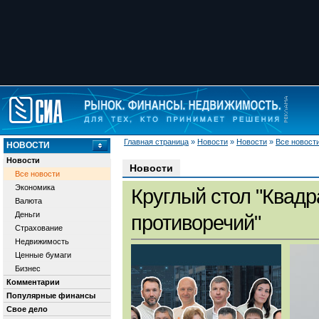
Главная страница
»
Новости
»
Новости
»
Все новост
НОВОСТИ
Новости
Новости
Все новости
Экономика
Круглый стол "Квадр
Валюта
Деньги
противоречий"
Страхование
Недвижимость
Ценные бумаги
Бизнес
Комментарии
Популярные финансы
Свое дело