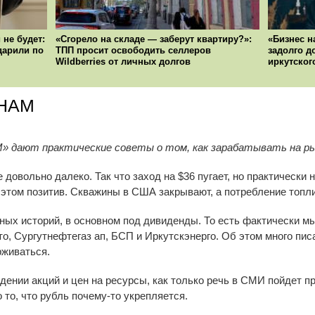
 не будет:
«Сгорело на складе — заберут квартиру?»:
«Бизнес н
ударили по
ТПП просит освободить селлеров
задолго д
Wildberries от личных долгов
иркутског
ИНАМ
 дают практические советы о том, как зарабатывать на ры
 довольно далеко. Так что заход на $36 пугает, но практически
 этом позитив. Скважины в США закрывают, а потребление топли
чных историй, в основном под дивиденды. То есть фактически м
о, Сургутнефтегаз ап, БСП и Иркутскэнерго. Об этом много пи
живаться.
адении акций и цен на ресурсы, как только речь в СМИ пойдет п
 то, что рубль почему-то укрепляется.