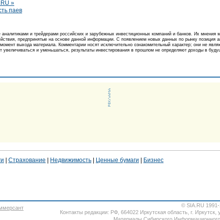
.RU »
сть паев
аналитиками и трейдерами российских и зарубежных инвестиционных компаний и банков. Их мнения м
действия, предпринятые на основе данной информации. С появлением новых данных по рынку позиция 
момент выхода материала. Комментарии носят исключительно ознакомительный характер; они не явля
т увеличиваться и уменьшаться, результаты инвестирования в прошлом не определяют доходы в будущ
ги
|
Страхование
|
Недвижимость
|
Ценные бумаги
|
Бизнес
© SIA.RU 1991
Контакты редакции: РФ, 664022 Иркутская область, г. Иркутск, ул
Материалы
Сибирского Информационного