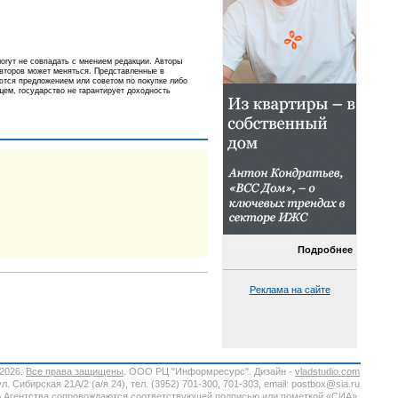
огут не совпадать с мнением редакции. Авторы
авторов может меняться. Представленные в
ются предложением или советом по покупке либо
ем, государство не гарантирует доходность
Подробнее
Реклама на сайте
-2026.
Все права защищены
. ООО РЦ "Информресурс". Дизайн -
vladstudio.com
. Сибирская 21А/2 (а/я 24), тел. (3952) 701-300, 701-303, email: postbox@sia.ru
 Агентства
сопровождаются соответствующей подписью или пометкой «СИА»,