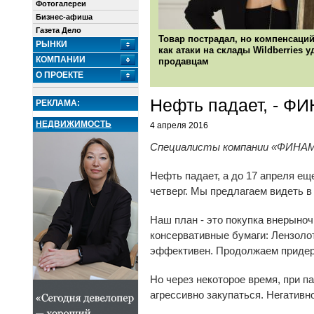
Фотогалереи
Бизнес-афиша
Газета Дело
Товар пострадал, но компенсаций
РЫНКИ
как атаки на склады Wildberries 
КОМПАНИИ
продавцам
О ПРОЕКТЕ
Нефть падает, - Ф
РЕКЛАМА:
НЕДВИЖИМОСТЬ
4 апреля 2016
Специалисты компании «ФИНАМ»
Нефть падает, а до 17 апреля еще
четверг. Мы предлагаем видеть в
Наш план - это покупка внерыно
консервативные бумаги: Лензолот
эффективен. Продолжаем придер
Но через некоторое время, при п
агрессивно закупаться. Негативно