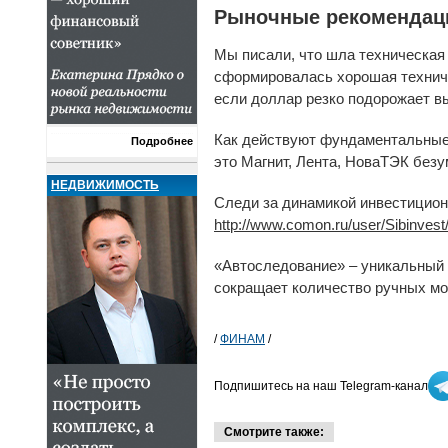
Рыночные рекомендац
Мы писали, что шла техническая 
сформировалась хорошая техниче
если доллар резко подорожает в
Как действуют фундаментальные 
Подробнее
это Магнит, Лента, НоваТЭК без
НЕДВИЖИМОСТЬ
Следи за динамикой инвестици
http://www.comon.ru/user/Sibinvest/
«Автоследование» – уникальный 
сокращает количество ручных м
/
ФИНАМ
/
Подпишитесь на наш Telegram-канал
Смотрите также: