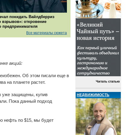
ачал покидать Вайлдберриз
о взрывов»: откровение
о предпринимателя
Все материалы сюжета
нке акций:
 неизбежен. Об этом писали еще в
Читать статью
ва на планете растет.
ы уже защищены, купив
НЕДВИЖИМОСТЬ
сали. Пока данный подход
ро нефть по $15, мы будет