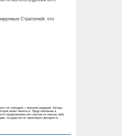
лируемые Стратегией, что
огут не совпадать с мнением редакции. Авторы
авторов может меняться. Представленные в
ются предложением или советом по покупке либо
ем, государство не гарантирует доходность