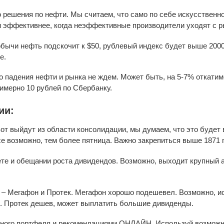
 решения по нефти. Мы считаем, что само по себе искусственн
 эффективнее, когда неэффективные производители уходят с ры
обычи нефть подскочит к $50, рублевый индекс будет выше 2000
е.
о падения нефти и рынка не ждем. Может быть, на 5-7% откатимс
имерно 10 рублей по Сбербанку.
ии:
вот выйдут из области консолидации, мы думаем, что это будет 
все возможно, тем более пятница. Важно закрепиться выше 1871 
те и обещании роста дивидендов. Возможно, выходит крупный 
– Мегафон и Протек. Мегафон хорошо подешевел. Возможно, ис
. Протек дешев, может выплатить большие дивиденды.
онного портфеля и рекомендациями ОНЛАЙН. Используй возм