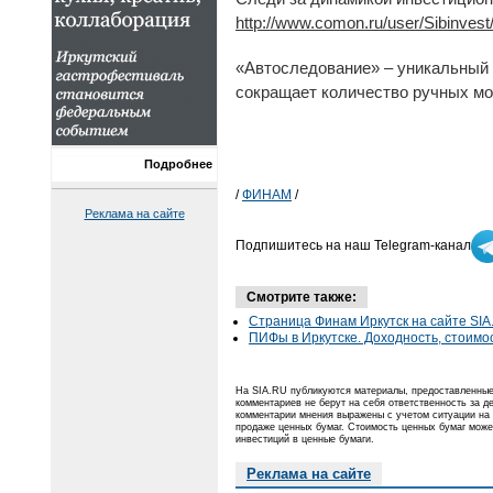
http://www.comon.ru/user/Sibinvest/
«Автоследование» – уникальный 
сокращает количество ручных мо
Подробнее
/
ФИНАМ
/
Реклама на сайте
Подпишитесь на наш Telegram-канал
Смотрите также:
Страница Финам Иркутск на сайте SIA
ПИФы в Иркутске. Доходность, стоимо
На SIA.RU публикуются материалы, предоставленные 
комментариев не берут на себя ответственность за 
комментарии мнения выражены с учетом ситуации на 
продаже ценных бумаг. Стоимость ценных бумаг може
инвестиций в ценные бумаги.
Реклама на сайте