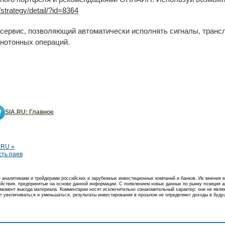
strategy/detail/?id=8364
сервис, позволяющий автоматически исполнять сигналы, транс
нотонных операций.
SIA.RU: Главное
.RU »
сть паев
аналитиками и трейдерами российских и зарубежных инвестиционных компаний и банков. Их мнения м
действия, предпринятые на основе данной информации. С появлением новых данных по рынку позиция 
момент выхода материала. Комментарии носят исключительно ознакомительный характер; они не явля
т увеличиваться и уменьшаться, результаты инвестирования в прошлом не определяют доходы в будущ