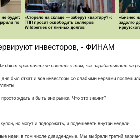
 не будет:
«Сгорело на складе — заберут квартиру?»:
«Бизнес н
ударили по
ТПП просит освободить селлеров
задолго д
Wildberries от личных долгов
иркутског
ервируют инвесторов, - ФИНАМ
 дают практические советы о том, как зарабатывать на ры
 дня был откат и все инвесторы со слабыми нервами поспешили
улянты.
просто ждать и быть вне рынка. Что это значит?
 купон, но могут и подорожать, и подешеветь внутри недели.
ые идеи, в том числе дивидендные. Мы выбрали третий вариант