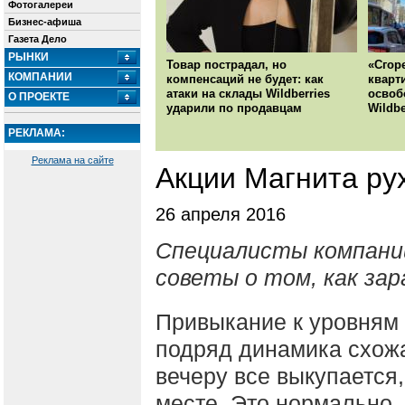
Фотогалереи
Бизнес-афиша
Газета Дело
РЫНКИ
Товар пострадал, но
«Сгор
КОМПАНИИ
компенсаций не будет: как
кварт
атаки на склады Wildberries
освоб
О ПРОЕКТЕ
ударили по продавцам
Wildbe
РЕКЛАМА:
Реклама на сайте
Акции Магнита ру
26 апреля 2016
Специалисты компани
советы о том, как за
Привыкание к уровням 
подряд динамика схожа
вечеру все выкупается,
месте .Это нормально,