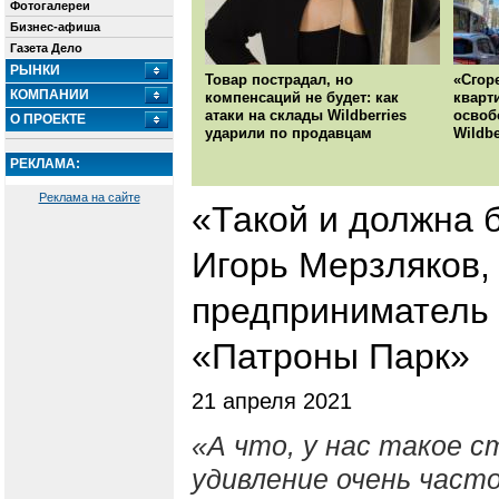
Фотогалереи
Бизнес-афиша
Газета Дело
РЫНКИ
Товар пострадал, но
«Сгор
КОМПАНИИ
компенсаций не будет: как
кварт
атаки на склады Wildberries
освоб
О ПРОЕКТЕ
ударили по продавцам
Wildbe
РЕКЛАМА:
Реклама на сайте
«Такой и должна 
Игорь Мерзляков,
предприниматель
«Патроны Парк»
21 апреля 2021
«А что, у нас такое с
удивление очень част