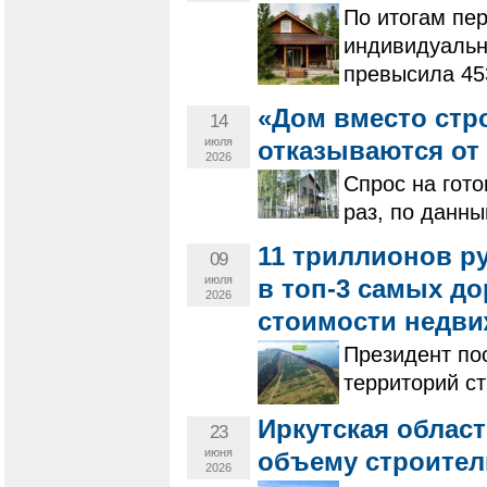
По итогам пер
индивидуальн
превысила 453
«Дом вместо стр
14
июля
отказываются от 
2026
Спрос на гото
раз, по данн
11 триллионов р
09
июля
в топ-3 самых д
2026
стоимости недв
Президент по
территорий с
Иркутская област
23
июня
объему строител
2026