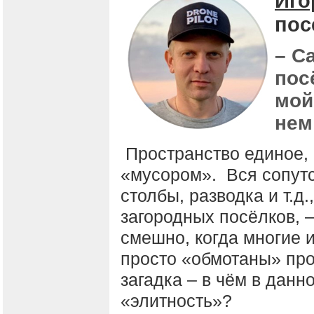
Иго
пос
– С
пос
мой
нем
Пространство единое, 
«мусором». Вся сопут
столбы, разводка и т.д
загородных посёлков, –
смешно, когда многие 
просто «обмотаны» про
загадка – в чём в данн
«элитность»?