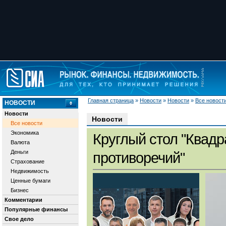
Главная страница
»
Новости
»
Новости
»
Все новост
НОВОСТИ
Новости
Новости
Все новости
Экономика
Круглый стол "Квадр
Валюта
Деньги
противоречий"
Страхование
Недвижимость
Ценные бумаги
Бизнес
Комментарии
Популярные финансы
Свое дело