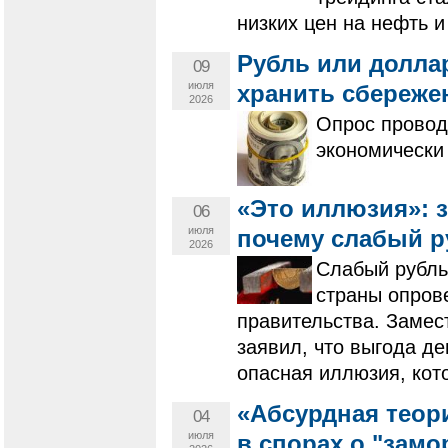
низких цен на нефть 
Рубль или долла
09
июля
хранить сбереже
2026
Опрос провод
экономически 
«Это иллюзия»: 
06
июля
почему слабый р
2026
Слабый рубль
страны опров
правительства. Замес
заявил, что выгода д
опасная иллюзия, кот
«Абсурдная теор
04
июля
в спорах о "замо