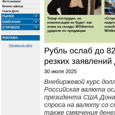
Фотогалереи
Бизнес-афиша
Газета Дело
РЫНКИ
Товар пострадал, но
«Сгор
КОМПАНИИ
компенсаций не будет: как
кварт
атаки на склады Wildberries
освоб
О ПРОЕКТЕ
ударили по продавцам
Wildbe
РЕКЛАМА:
Реклама на сайте
Рубль ослаб до 8
резких заявлений
30 июля 2025
Внебиржевой курс долл
Российская валюта ос
президента США Донал
спроса на валюту со 
также смягчения дене