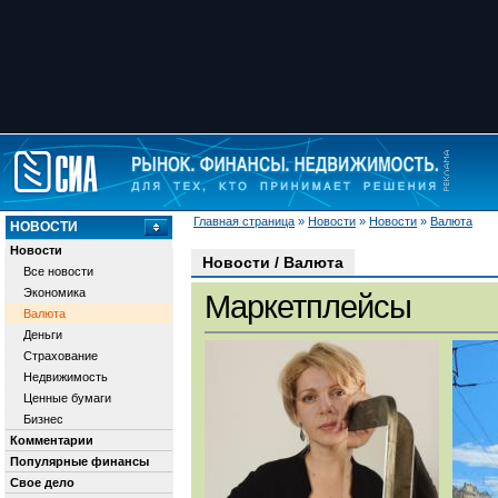
Главная страница
»
Новости
»
Новости
»
Валюта
НОВОСТИ
Новости
Новости / Валюта
Все новости
Экономика
Маркетплейсы
Валюта
Деньги
Страхование
Недвижимость
Ценные бумаги
Бизнес
Комментарии
Популярные финансы
Свое дело