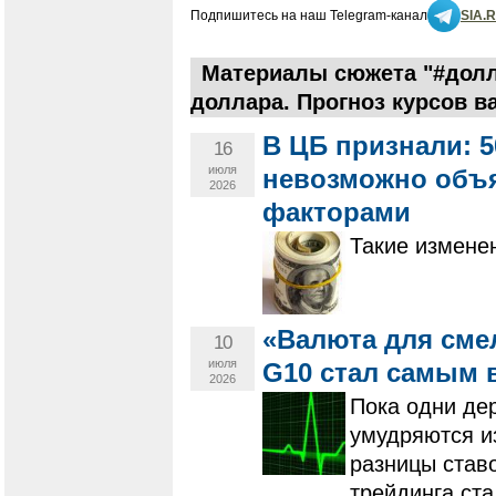
Подпишитесь на наш Telegram-канал
SIA.
Материалы сюжета "#долл
доллара. Прогноз курсов в
В ЦБ признали: 
16
июля
невозможно объ
2026
факторами
Такие измене
«Валюта для сме
10
июля
G10 стал самым 
2026
Пока одни дер
умудряются и
разницы ставо
трейдинга ст