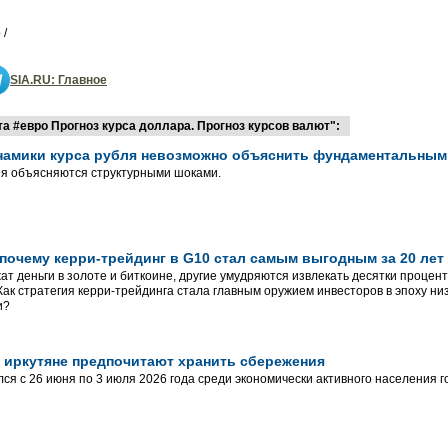
 /
SIA.RU: Главное
 #евро Прогноз курса доллара. Прогноз курсов валют":
инамики курса рубля невозможно объяснить фундаментальны
ия объясняются структурными шоками.
почему керри-трейдинг в G10 стал самым выгодным за 20 лет
ат деньги в золоте и биткоине, другие умудряются извлекать десятки процен
Как стратегия керри-трейдинга стала главным оружием инвесторов в эпоху ни
и?
 иркутяне предпочитают хранить сбережения
ся с 26 июня по 3 июля 2026 года среди экономически активного населения г