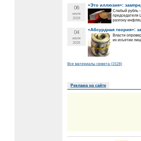
«Это иллюзия»: зампре
06
Слабый рубль —
июля
председателя Ц
2026
разгону инфляц
«Абсурдная теория»: з
04
Власти опровер
июля
их изъятии ли
2026
Все материалы сюжета (1528)
Реклама на сайте