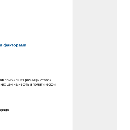
ми факторами
тов прибыли из разницы ставок
зких цен на нефть и политической
орода.