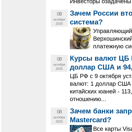
Инвесторы озадачены 
Зачем России вт
08
октября
система?
2025
Управляющий
Верхошинский
платежную си
Курсы валют ЦБ Р
08
октября
доллар США и 94,
2025
ЦБ РФ с 9 октября у
валют: 1 доллар США -
китайских юаней - 11
отношению...
Зачем банки зап
08
октября
Mastercard?
2025
Все карты Vis