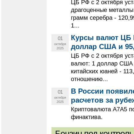
ЦБ РФ с 2 октября ус
драгоценные металлы: 
грамм серебра - 120,9
1...
Курсы валют ЦБ Р
01
октября
доллар США и 95,
2025
ЦБ РФ с 2 октября у
валют: 1 доллар США -
китайских юаней - 11
отношению...
В России появил
01
октября
расчетов за руб
2025
Криптовалюта А7А5 п
финактива.
Бензин под контроль