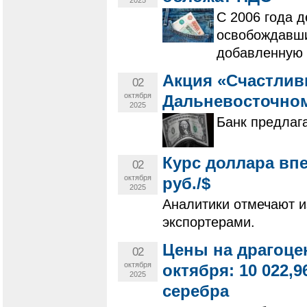
С 2006 года 
освобождавши
добавленную 
Акция «Счастлив
02
октября
Дальневосточном
2025
Банк предлага
Курс доллара впе
02
октября
руб./$
2025
Аналитики отмечают 
экспортерами.
Цены на драгоце
02
октября
октября: 10 022,96
2025
серебра