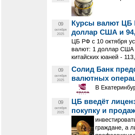
Курсы валют ЦБ Р
09
октября
доллар США и 94,
2025
ЦБ РФ с 10 октября 
валют: 1 доллар США -
китайских юаней - 113
Солид Банк пре
09
октября
валютных операц
2025
В Екатеринбур
ЦБ введёт лицен
09
октября
покупку и прода
2025
инвестироват
граждане, а 