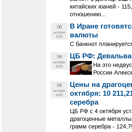
китайских юаней - 11
отношению...
В Иране готовят
06
октября
валюты
2025
С банкнот планируется
ЦБ РФ: Девальва
04
октября
На это недву
2025
России Алекс
Цены на драгоце
04
октября
октября: 10 211,21
2025
серебра
ЦБ РФ с 4 октября ус
драгоценные металлы: 
грамм серебра - 124,7