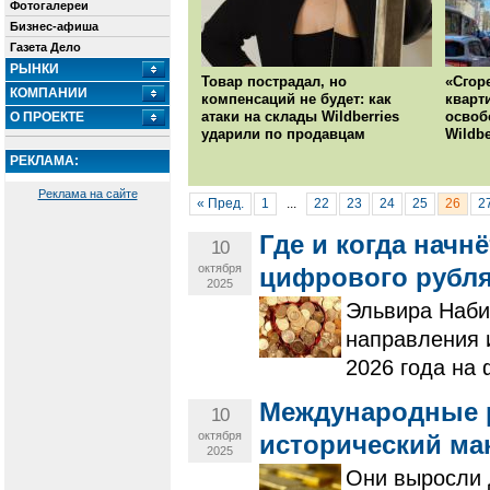
Фотогалереи
Бизнес-афиша
Газета Дело
РЫНКИ
Товар пострадал, но
«Сгор
КОМПАНИИ
компенсаций не будет: как
кварт
атаки на склады Wildberries
освоб
О ПРОЕКТЕ
ударили по продавцам
Wildbe
РЕКЛАМА:
Реклама на сайте
« Пред.
1
...
22
23
24
25
26
2
Где и когда нач
10
октября
цифрового рубл
2025
Эльвира Наби
направления 
2026 года на
Международные 
10
октября
исторический ма
2025
Они выросли 