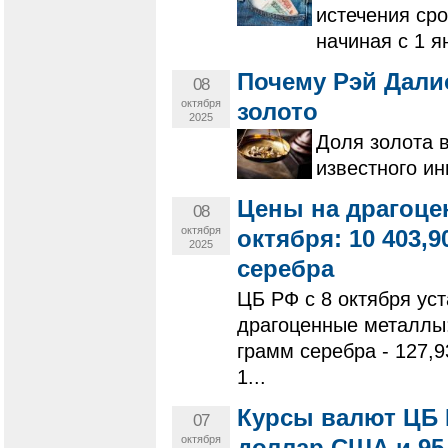
истечения ср
начиная с 1 я
Почему Рэй Дали
08
октября
золото
2025
Доля золота 
известного ин
Цены на драгоце
08
октября
октября: 10 403,90
2025
серебра
ЦБ РФ с 8 октября ус
драгоценные металлы: 
грамм серебра - 127,9
1...
Курсы валют ЦБ Р
07
октября
доллар США и 95,