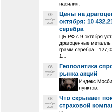
насилия.
Цены на драгоце
09
октября
октября: 10 432,21
2025
серебра
ЦБ РФ с 9 октября ус
драгоценные металлы: 
грамм серебра - 127,0
1...
Геополитика спр
08
октября
рынка акций
2025
Индекс Мосби
пунктов.
Что скрывает по
08
октября
страховой компа
2025