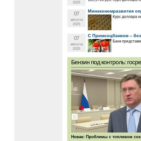
2025
Минэкономразвития оп
07
Курс доллара н
августа
2025
С Примсоцбанком – без
07
Банк представи
августа
2025
Бензин под контроль: госр
Новак: Проблемы с топливом со