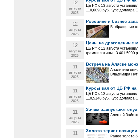
12
ЦБ РФ с 13 августа установи
августа
110,6090 руб. Курс доллара С
2025
Россияне и бизнес зап
12
В обращение вы
августа
2025
Цены на драгоценные ме
12
ЦБ РФ с 12 августа установил
августа
грамм платины - 3 401,5000 ру
2025
Встреча на Аляске мож
11
Аналитики опис
августа
Владимира Пут
2025
Курсы валют ЦБ РФ на 1
11
ЦБ РФ с 12 августа установи
августа
110,5140 руб. Курс доллара С
2025
Зачем распускают слух
11
Алексей Заботк
августа
2025
Золото теряет позиции
11
Ранее золото б