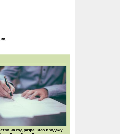
ами.
ство на год разрешило продажу