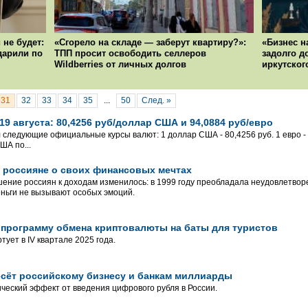
 не будет:
«Сгорело на складе — заберут квартиру?»:
«Бизнес н
ударили по
ТПП просит освободить селлеров
задолго д
Wildberries от личных долгов
иркутског
31
32
33
34
35
...
50
След. »
9 августа: 80,4256 руб/доллар США и 94,0884 руб/евро
л следующие официальные курсы валют: 1 доллар США - 80,4256 руб. 1 евро - 
ША по...
: россияне о своих финансовых мечтах
шение россиян к доходам изменилось: в 1999 году преобладала неудовлетворе
ньги не вызывают особых эмоций.
 программу обмена криптовалюты на баты для туристов
ует в IV квартале 2025 года.
сёт российскому бизнесу и банкам миллиарды
ческий эффект от введения цифрового рубля в России.