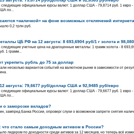
л следующие официальные курсы валют: 1 доллар США - 79,8714 руб. 1 евро - 
ША по...
асаются «наличкой» на фоне возможных отключений интернет
шло 0,2 трлн руб.
таллы ЦБ РФ на 12 августа: 8 693,6904 руб/1 г золота и 98,080
 следующие учетные цена на драгоценные металлы: 1 грамм золота - 8 693,690
б. 1 грамм...
ет укрепить рубль до 75 за доллар
али несколько вариантов событий на валютном рынке в зависимости от резул
ина.
2 августа: 79,6677 руб/доллар США и 92,9485 руб/евро
л следующие официальные курсы валют: 1 доллар США - 79,6677 руб. 1 евро - 
ША по...
и о заморозке вкладов?
ин, зампред Банка России, опроверг слухи о возможном запрете снятия налич
: что стало самым доходным активом в России?
ыло лидером по доходности среди активов за 12 месяцев, но теперь всё изме