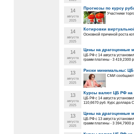
Прогнозы по курсу руб
14
Участники торг
августа
2025
Котировки виртуальной
14
Основной причиной роста ко
августа
2025
Цены на драгоценные ме
14
ЦБ РФ с 14 августа установил
августа
грамм платины - 3 419,2300 ру
2025
Риски минимальны: ЦБ 
13
СМИ сообщают о
августа
2025
Курсы валют ЦБ РФ на 1
13
ЦБ РФ с 14 августа установи
августа
110,6670 руб. Курс доллара С
2025
Цены на драгоценные ме
13
ЦБ РФ с 13 августа установил
августа
грамм платины - 3 394,7900 ру
2025
Курсы валют ЦБ РФ на 1