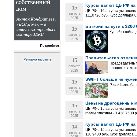
Курсы валют ЦБ РФ на 1
15
ЦБ РФ с 16 августа установи
августа
111,0720 руб. Курс доллара С
2025
Биткойн на пути к $200
15
Курс биткойна 
августа
2025
Подробнее
Правительство отменяе
Реклама на сайте
15
Председатель 
августа
продаже валют
2025
SWIFT больше не нужен
15
Российские бан
августа
2025
Цены на драгоценные ме
15
ЦБ РФ с 15 августа установил
августа
грамм платины - 3 428,7500 ру
2025
Курсы валют ЦБ РФ на 1
14
ЦБ РФ с 15 августа установи
августа
110,9400 руб. Курс доллара С
2025