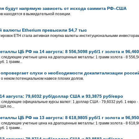
ля будут напрямую зависеть от исхода саммита РФ–США
ов находятся в выжидательной позиции.
 валюты Etherium превысили $4,7 тыс
тировок ЕТН стала активная покупка валюты институциональными инвесторами
таллы ЦБ РФ на 14 августа: 8 556,5098 руб/1 г золота и 96,460
 следующие учетные цена на драгоценные металлы: 1 грамм золота - 8 556,509
б. 1 грамм...
опровергает слухи о необходимости докапитализации росси
 неком потенциальном навесе плохих долгов.
4 августа: 79,6032 руб/доллар США и 93,3875 руб/евро
л следующие официальные курсы валют: 1 доллар США - 79,6032 руб. 1 евро - 
ША по...
таллы ЦБ РФ на 13 августа: 8 618,9805 руб/1 г золота и 96,950
 следующие учетные цена на драгоценные металлы: 1 грамм золота - 8 618,980
б. 1 грамм...
3 августа: 79,8714 руб/доллар США и 92,8583 руб/евро