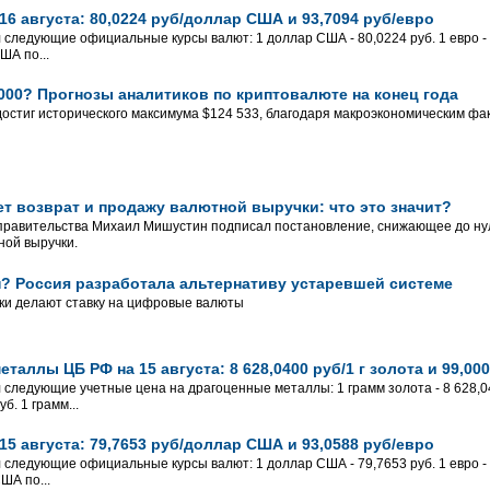
6 августа: 80,0224 руб/доллар США и 93,7094 руб/евро
л следующие официальные курсы валют: 1 доллар США - 80,0224 руб. 1 евро - 
ША по...
 000? Прогнозы аналитиков по криптовалюте на конец года
достиг исторического максимума $124 533, благодаря макроэкономическим фа
т возврат и продажу валютной выручки: что это значит?
правительства Михаил Мишустин подписал постановление, снижающее до ну
ной выручки.
? Россия разработала альтернативу устаревшей системе
ки делают ставку на цифровые валюты
таллы ЦБ РФ на 15 августа: 8 628,0400 руб/1 г золота и 99,000
 следующие учетные цена на драгоценные металлы: 1 грамм золота - 8 628,040
б. 1 грамм...
5 августа: 79,7653 руб/доллар США и 93,0588 руб/евро
л следующие официальные курсы валют: 1 доллар США - 79,7653 руб. 1 евро - 
ША по...