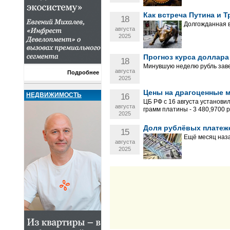
Как встреча Путина и Т
18
Долгожданная в
августа
2025
Прогноз курса доллара 
18
Минувшую неделю рубль зав
августа
Подробнее
2025
Цены на драгоценные ме
НЕДВИЖИМОСТЬ
16
ЦБ РФ с 16 августа установил
августа
грамм платины - 3 480,9700 ру
2025
Доля рублёвых платеже
15
Ещё месяц наза
августа
2025