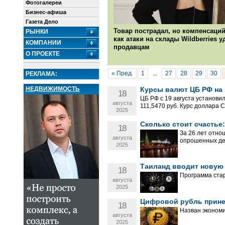
Фотогалереи
Бизнес-афиша
Газета Дело
Товар пострадал, но компенсаций
РЫНКИ
как атаки на склады Wildberries 
КОМПАНИИ
продавцам
О ПРОЕКТЕ
« Пред.
1
...
27
28
29
30
РЕКЛАМА:
НЕДВИЖИМОСТЬ
Курсы валют ЦБ РФ на 1
18
ЦБ РФ с 19 августа установи
августа
111,5470 руб. Курс доллара С
2025
Сколько стоит счастье
18
За 26 лет отно
августа
опрошенных де
2025
Таиланд вводит новую
18
Программа старт
августа
2025
Цифровой рубль прине
18
Назван экономи
августа
2025