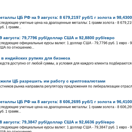
таллы ЦБ РФ на 9 августа: 8 679,2197 руб/1 г золота и 98,4300
следующие учетные цена на драгоценные металлы: 1 грамм золота - 8 679,2197
б. 1 грамм...
 августа: 79,7796 руб/доллар США и 92,8800 руб/евро
 следующие официальные курсы валют: 1 доллар США - 79,7796 руб. 1 евро - 92
США по отношению...
 в индийских рупиях для бизнеса
дств доступно от любой суммы, а условия для каждого клиента подбираются
жили ЦБ разрешить им работу с криптовалютами
стников рынка направила регулятору предложения по либерализации отрасл
таллы ЦБ РФ на 8 августа: 8 606,2695 руб/1 г золота и 96,4100
следующие учетные цена на драгоценные металлы: 1 грамм золота - 8 606,2695
б. 1 грамм...
 августа: 79,3847 руб/доллар США и 92,6636 руб/евро
 следующие официальные курсы валют: 1 доллар США - 79,3847 руб. 1 евро - 92
США по отношению...