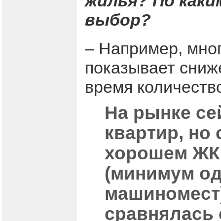
жилья? По как
выбор?
– Например, мног
показывает сниже
время количество
На рынке се
квартир, но
хорошем ЖК,
(минимум одн
машиномест)
сравнялась 