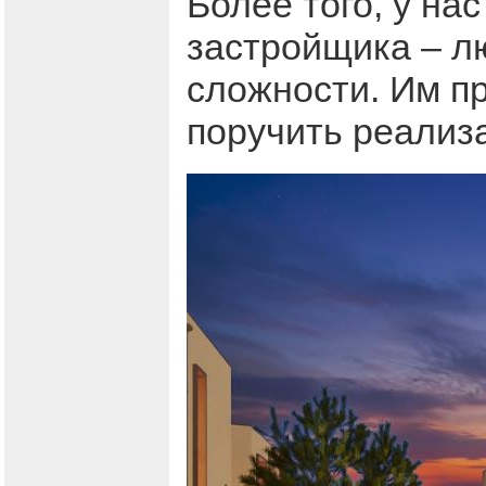
Более того, у на
застройщика – лю
сложности. Им п
поручить реализ