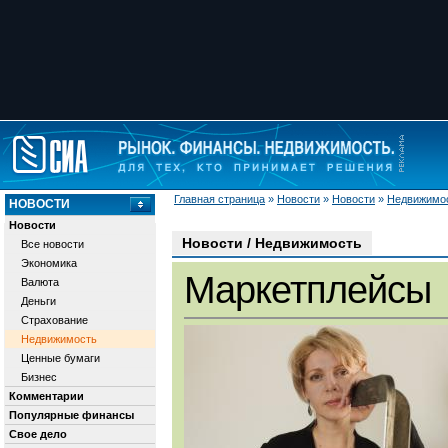
Главная страница
»
Новости
»
Новости
»
Недвижимо
НОВОСТИ
Новости
Новости / Недвижимость
Все новости
Экономика
Маркетплейсы
Валюта
Деньги
Страхование
Недвижимость
Ценные бумаги
Бизнес
Комментарии
Популярные финансы
Свое дело