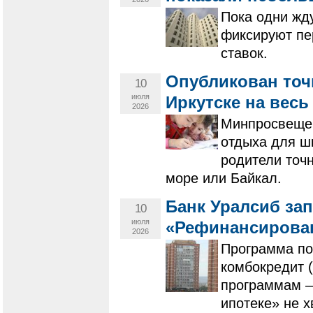
Пока одни жд
фиксируют пе
ставок.
Опубликован точ
10
июля
Иркутске на весь 
2026
Минпросвещен
отдыха для ш
родители точн
море или Байкал.
Банк Уралсиб за
10
июля
«Рефинансирован
2026
Программа по
комбокредит (
программам –
ипотеке» не х