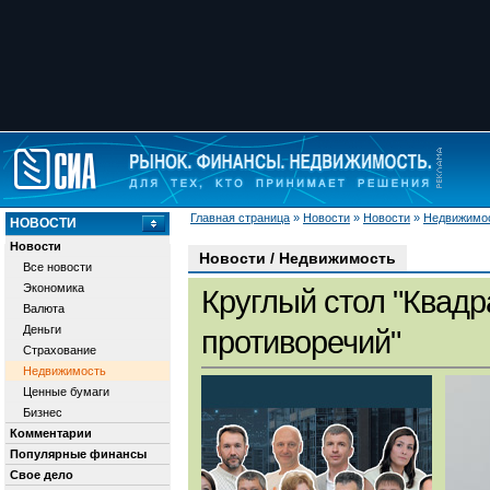
Главная страница
»
Новости
»
Новости
»
Недвижимо
НОВОСТИ
Новости
Новости / Недвижимость
Все новости
Экономика
Круглый стол "Квадр
Валюта
Деньги
противоречий"
Страхование
Недвижимость
Ценные бумаги
Бизнес
Комментарии
Популярные финансы
Свое дело