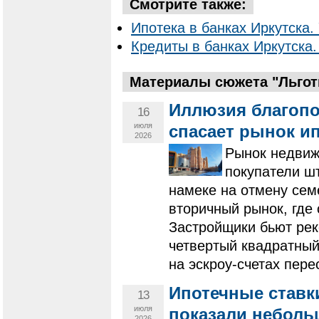
Смотрите также:
Ипотека в банках Иркутска. 
Кредиты в банках Иркутска.
Материалы сюжета "Льготн
Иллюзия благопо
16
июля
спасает рынок ип
2026
Рынок недвиж
покупатели ш
намеке на отмену сем
вторичный рынок, где 
Застройщики бьют рек
четвертый квадратный
на эскроу-счетах пере
Ипотечные ставки
13
июля
показали неболь
2026