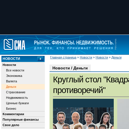
Главная страница
»
Новости
»
Новости
»
Деньги
НОВОСТИ
Новости
Новости / Деньги
Все новости
Экономика
Круглый стол "Квадр
Валюта
Деньги
противоречий"
Страхование
Недвижимость
Ценные бумаги
Бизнес
Комментарии
Популярные финансы
Свое дело