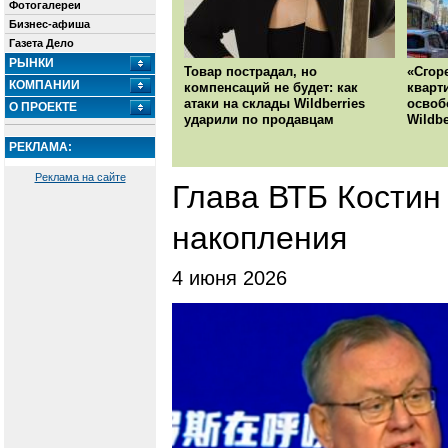
Фотогалереи
Бизнес-афиша
Газета Дело
РЫНКИ
Товар пострадал, но
«Сгор
КОМПАНИИ
компенсаций не будет: как
кварт
атаки на склады Wildberries
освоб
О ПРОЕКТЕ
ударили по продавцам
Wildbe
РЕКЛАМА:
Реклама на сайте
Глава ВТБ Костин 
накопления
4 июня 2026