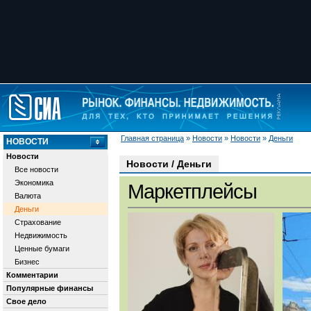
Главная страница
»
Новости
»
Новости
»
Деньги
НОВОСТИ
Новости
Новости / Деньги
Все новости
Экономика
Маркетплейсы
Валюта
Деньги
Страхование
Недвижимость
Ценные бумаги
Бизнес
Комментарии
Популярные финансы
Свое дело