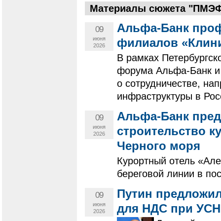
Материалы сюжета "ПМЭФ 
Альфа-Банк про
09
июня
филиалов «Клини
2026
В рамках Петербургск
форума Альфа-Банк и
о сотрудничестве, на
инфраструктуры в Рос
Альфа-Банк пред
09
июня
строительство ку
2026
Черного моря
Курортный отель «Але
береговой линии в пос
Путин предложил
09
июня
для НДС при УСН
2026