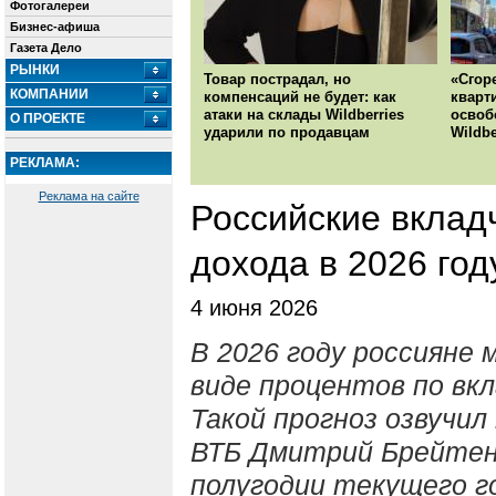
Фотогалереи
Бизнес-афиша
Газета Дело
РЫНКИ
Товар пострадал, но
«Сгор
КОМПАНИИ
компенсаций не будет: как
кварт
атаки на склады Wildberries
освоб
О ПРОЕКТЕ
ударили по продавцам
Wildbe
РЕКЛАМА:
Реклама на сайте
Российские вклад
дохода в 2026 год
4 июня 2026
В 2026 году россияне 
виде процентов по вк
Такой прогноз озвучил
ВТБ Дмитрий Брейтенб
полугодии текущего г