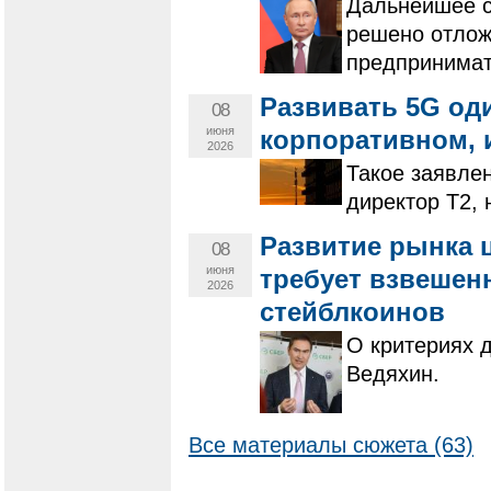
Дальнейшее с
решено отложи
предпринимат
Развивать 5G од
08
июня
корпоративном, и
2026
Такое заявле
директор Т2,
Развитие рынка
08
июня
требует взвешенн
2026
стейблкоинов
О критериях 
Ведяхин.
Все материалы сюжета (63)