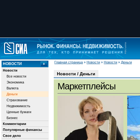
Главная страница
»
Новости
»
Новости
»
Деньги
НОВОСТИ
Новости
Новости / Деньги
Все новости
Экономика
Маркетплейсы
Валюта
Деньги
Страхование
Недвижимость
Ценные бумаги
Бизнес
Комментарии
Популярные финансы
Свое дело