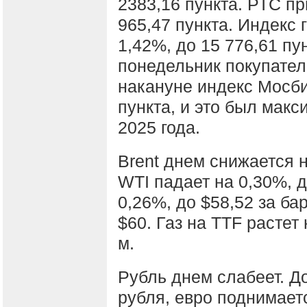
2383,16 пункта. РТС п
965,47 пункта. Индекс
1,42%, до 15 776,61 пу
понедельник покупател
накануне индекс Мосби
пункта, и это был мак
2025 года.
Brent днем снижается н
WTI падает на 0,30%, д
0,26%, до $58,52 за ба
$60. Газ на TTF растет 
м.
Рубль днем слабеет. До
рубля, евро поднимаетс