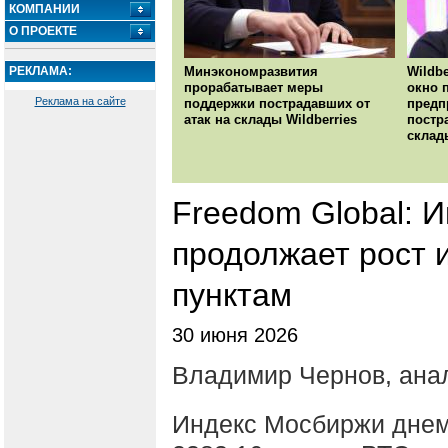
КОМПАНИИ
О ПРОЕКТЕ
РЕКЛАМА:
Минэкономразвития
Wildbe
прорабатывает меры
окно 
Реклама на сайте
поддержки пострадавших от
предп
атак на склады Wildberries
постр
склад
Freedom Global: 
продолжает рост 
пунктам
30 июня 2026
Владимир Чернов, анал
Индекс Мосбиржи днем 