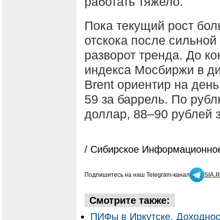
работать тяжело.
Пока текущий рост бо
отскока после сильной
разворот тренда. До к
индекса Мосбиржи в ди
Brent ориентир на день
59 за баррель. По рубл
доллар, 88–90 рублей з
/ Сибирское Информационное
Подпишитесь на наш Telegram-канал
SIA.
Смотрите также:
ПИФы в Иркутске. Доходнос