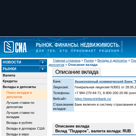
Главная страница
»
Рынки
»
Вклады и депозиты
»
Пои
НОВОСТИ
депозитов
»
Описание вклада
РЫНКИ
Описание вклада
Валюта
Кредиты
Банк:
Акционерный коммерческий Банк 
Вклады и депозиты
Лицензия:
Генеральная лицензия N3001 от 28.05.
Поиск вкладов и
Телефоны:
+7 984-270-84-71, 8-800-200-20-86 (кон
депозитов
Вебсайт:
https://www.primbank.ru/
Лучшие ставки по
Страхование
Банк включен в систему страхования 
депозитам
вкладов:
Лучшие ставки по
вкладам
Вклады в рублях
Описание вклада
Вклады в долларах США
Вклад "Подарок", валюта вклада: RUB
Вклады в евро