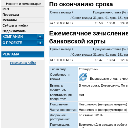
По окончанию срока
Новости и комментарии
РКО
Сумма вклада /
Процентная ставка (% 
Переводы
/ Cроки вклада
31 день
91 день
181 де
Металлы
от
100 000
RUB
13.50
13.50
13.00
Сейфы и ячейки
Недвижимость
Ежемесячное зачисление
КОМПАНИИ
банковской карты
О ПРОЕКТЕ
Сумма вклада /
Процентная ставка (% 
РЕКЛАМА:
/ Cроки вклада
31 день
91 день
181 де
от
100 000
RUB
13.47
13.34
12.66
Реклама на сайте
Тип вклада
Стандартный
Особенности
вклада
Вклад можно открыть чер
Выплата
В конце срока, Ежемесячно, По в
процентов:
Капитализация
Нет
процентов:
Пополнение:
Невозможно (не предусмотрено)
Частичное снятие:
Невозможно (не предусмотрено)
Досрочное
по ставке 0,01%
расторжение:
Пролонгация:
Возможно (Для вкладов в рублях