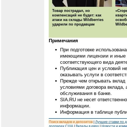
Товар пострадал, но
«Сгор
компенсаций не будет: как
кварт
атаки на склады Wildberries
освоб
ударили по продавцам
Wildbe
Примечания
При подготовке использован
имеющими лицензии и иные 
соответствующего вида деят
Публикация цен и условий не
оказывать услуги в соответс
Прежде чем открывать вклад 
условиями договора вклада, 
обслуживания в банке.
SIA.RU не несет ответственн
информации.
Информация в таблице публи
Поиск вкладов и депозитов
|
Лучшие ставки по 
долларах США
|
Вклады в евро
|
Новости и ком