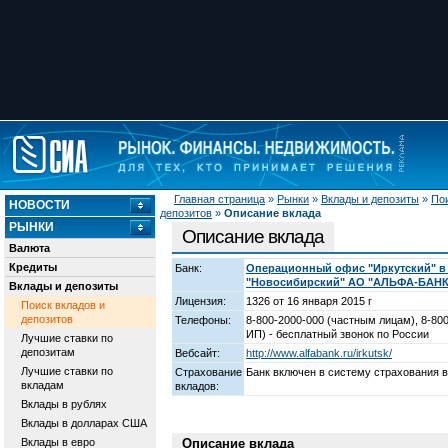
Главная страница
»
Рынки
»
Вклады и депозиты
»
Пои
НОВОСТИ
депозитов
»
Описание вклада
РЫНКИ
Описание вклада
Валюта
Кредиты
Банк:
Операционный офис "Иркутский" в 
"Новосибирский" АО "АЛЬФА-БАНК
Вклады и депозиты
Лицензия:
1326 от 16 января 2015 г
Поиск вкладов и
депозитов
Телефоны:
8-800-2000-000 (частным лицам), 8-800
ИП) - бесплатный звонок по России
Лучшие ставки по
депозитам
Вебсайт:
http://www.alfabank.ru/irkutsk/
Лучшие ставки по
Страхование
Банк включен в систему страхования 
вкладам
вкладов:
Вклады в рублях
Вклады в долларах США
Вклады в евро
Описание вклада