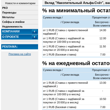
Вклад "Накопительный Альфа-Счёт", ва
Новости и комментарии
РКО
% на минимальный оста
Переводы
Металлы
Сумма вклада /
Процентная с
Сейфы и ячейки
/ Cроки вклада
Бессрочно 
Всем клиент
Недвижимость
от
1
RUB (Ставка с приветственной
14.00
КОМПАНИИ
надбавкой )
О ПРОЕКТЕ
от
1
RUB (Ставка с надбавкой за
12.00
покупки от 100 000 р в месяц)
РЕКЛАМА:
от
1
RUB (Ставка с надбавкой за
11.50
покупки от 20 000 р в месяц)
Реклама на сайте
от
1
RUB (Базовая ставка)
7.00
% на ежедневный остато
Сумма вклада /
Процентная с
/ Cроки вклада
Бессрочно 
Всем клиент
от
1
RUB (Ставка с приветственной
13.00
надбавкой )
от
1
RUB (Ставка с надбавкой за
-
покупки от 100 000 р в месяц)
от
1
RUB (Ставка с надбавкой за
10.50
покупки от 20 000 р в месяц)
от
1
RUB (Базовая ставка)
7.00