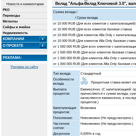
Вклад "Альфа-Вклад Ключевой 3.0", вал
Новости и комментарии
РКО
Сумма вклада /
Переводы
/ Cроки вклада
Металлы
от
10 000
RUB (Для всех клиентов с капитализацией)
Сейфы и ячейки
от
10 000
RUB (Для всех клиентов базовая ставка)
Недвижимость
от
10 000
RUB (Для клиентов Alfa Only с капитализац
КОМПАНИИ
от
10 000
RUB (Для клиентов Alfa Only базовая ставк
О ПРОЕКТЕ
от
1 000 000
RUB (Для всех клиентов с капитализаци
от
1 000 000
RUB (Для всех клиентов базовая ставка
РЕКЛАМА:
от
1 000 000
RUB (Для клиентов Alfa Only с капитали
от
1 000 000
RUB (Для клиентов Alfa Only базовая ст
Реклама на сайте
Тип вклада
Стандартный
Особенности
Процентная ставка может из
вклада
Выплата
Ежемесячно. (С капитализацией: п
процентов:
причисляются к сумме вклада, сум
начисляются ежемесячно, в послед
процентов.)
Капитализация
Возможна
процентов:
Пополнение:
Невозможно (Не предусмотрено.)
Частичное
Невозможно (Не предусмотрено.)
снятие:
Досрочное
0,005% в год