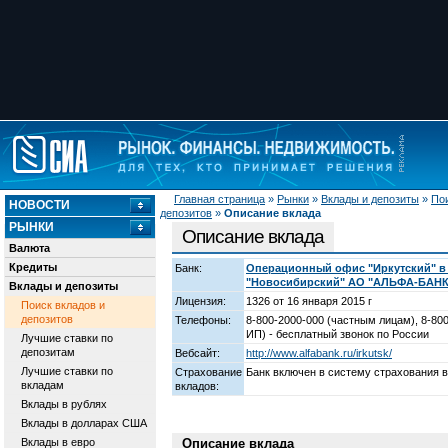
Главная страница
»
Рынки
»
Вклады и депозиты
»
Пои
НОВОСТИ
депозитов
»
Описание вклада
РЫНКИ
Описание вклада
Валюта
Кредиты
Банк:
Операционный офис "Иркутский" в 
"Новосибирский" АО "АЛЬФА-БАНК
Вклады и депозиты
Лицензия:
1326 от 16 января 2015 г
Поиск вкладов и
депозитов
Телефоны:
8-800-2000-000 (частным лицам), 8-800
ИП) - бесплатный звонок по России
Лучшие ставки по
депозитам
Вебсайт:
http://www.alfabank.ru/irkutsk/
Лучшие ставки по
Страхование
Банк включен в систему страхования 
вкладам
вкладов:
Вклады в рублях
Вклады в долларах США
Вклады в евро
Описание вклада