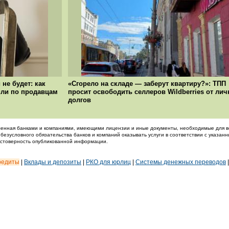
не будет: как
«Сгорело на складе — заберут квартиру?»: ТПП
рили по продавцам
просит освободить селлеров Wildberries от ли
долгов
енная банками и компаниями, имеющими лицензии и иные документы, необходимые для в
 безусловного обязательства банков и компаний оказывать услуги в соответствии с указан
достоверность опубликованной информации.
редиты
|
Вклады и депозиты
|
РКО для юрлиц
|
Системы денежных переводов