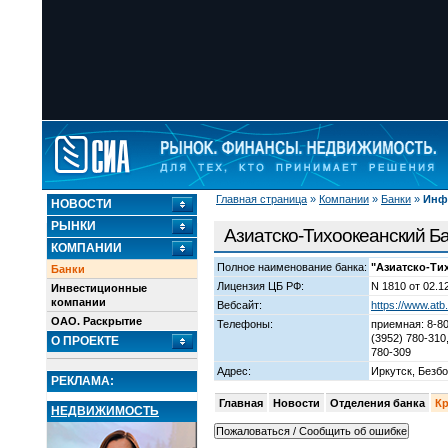
Главная страница
»
Компании
»
Банки
»
Инф
НОВОСТИ
РЫНКИ
Азиатско-Тихоокеанский Б
КОМПАНИИ
Полное наименование банка:
"Азиатско-Ти
Банки
Лицензия ЦБ РФ:
N 1810 от 02.1
Инвестиционные
компании
Вебсайт:
https://www.atb
ОАО. Раскрытие
Телефоны:
приемная: 8-80
(3952) 780-310
О ПРОЕКТЕ
780-309
Адрес:
Иркутск, Безбо
РЕКЛАМА:
Главная
Новости
Отделения банка
К
НЕДВИЖИМОСТЬ