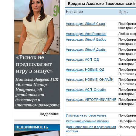
Кредиты Азиатско-Тихоокеанский
Название
Цель
Автокредит. Лёгкий Старт
Приобретен
иностранно
Автокредит. АвтоРешение
Любые пот
Автокредит. Лёгкий Выбор
Приобретен
иностранно
Автокредит. Лёгкий Драйв
Приобретен
иностранно
Автокредит. АСП_ОД
Приобретен
категории 
Автокредит. НОВЫЕ_ОД
Приобретен
D, а также
Автокредит. НОВЫЕ_ОНЛАЙН
Приобретен
D, а также
Автокредит. АСП_Онлайн
Приобретен
категории 
Автокредит. АВТОПРИВИЛЕГИЯ
Приобретен
категории 
Подробнее
Ипотека на готовое жилье
Приобретен
Рефинансирование ипотеки
На рефинан
НЕДВИЖИМОСТЬ
Дальневосточная и арктическая
На покупку
ипотека