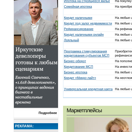
Ипотека на строящееся жилье
На покупку
Семейная ипотека
На приобре
Кредит наличными
На любые 
Кредит под залог недвижимости
На любые 
Рефинансирование
На рефина
Кредит наличными онлайн
На любые 
Лояльный
На любые 
Программа стимулирования
Приобретен
кредитования субъектов МСП
рефинанси
Бизнес-оборот
На пополне
Кредитование МСП
На инвести
Бизнес ипотека
На любые ц
Кредит «Микро-лайт»
На неотло
Универсальная кредитная карта
На любые 
Маркетплейсы
Подробнее
РЕКЛАМА: