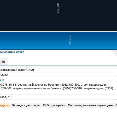
ормация о банке
анк
хоокеанский Банк" (АО)
2.2020
.su/
0-775-88-88 (бесплатный звонок по России), (3952)780-300; отдел кредитования:
, 780-302; отдел кредитования малого бизнеса: (3952)780-316 ; отдел вкладов: (3952)
кова, д. 8
редиты
Вклады и депозиты
РКО для юрлиц
Системы денежных переводов