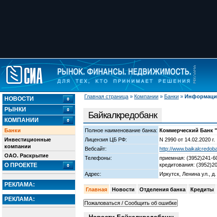
Главная страница
»
Компании
»
Банки
»
Информация
НОВОСТИ
РЫНКИ
Байкалкредобанк
КОМПАНИИ
Банки
Полное наименование банка:
Коммерческий Банк 
Инвестиционные
Лицензия ЦБ РФ:
N 2990 от 14.02.2020 г.
компании
Вебсайт:
http://www.baikalcredob
ОАО. Раскрытие
Телефоны:
приемная: (3952)241-6
О ПРОЕКТЕ
кредитования: (3952)20
Адрес:
Иркутск, Ленина ул., д.
РЕКЛАМА:
Главная
Новости
Отделения банка
Кредиты
РЕКЛАМА: