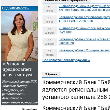
Новости Байкалкредобанк:
«Байкалкредобанк» выдает универс
23
НЕДВИЖИМОСТЬ
бизнесу брать пять займов, если м
июня
Байкалкредобанк опубликовал граф
10
11 по 14 июня 2026 года
июня
«Байкалкредобанк» сообщает о реж
29
2026 года
апреля
Байкалкредобанк улучшил условия 
13
населения
апреля
Байкалкредобанк с 23 марта снизил
24
марта
Все новости Байкалкредобанк »
О банке:
Коммерческий Банк "Бай
является региональным 
уставного капитала 286 
Коммерческий Банк "Бай
Подробнее