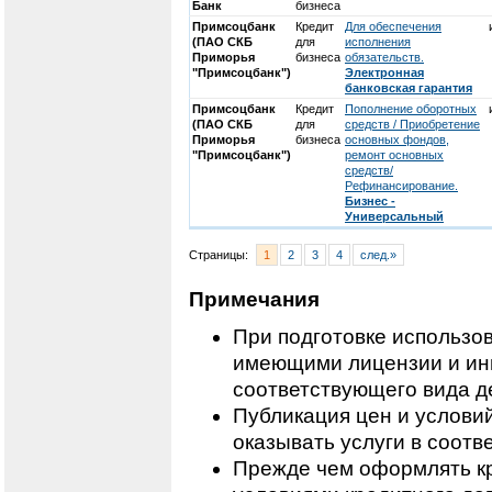
Банк
бизнеса
Примсоцбанк
Кредит
Для обеспечения
(ПАО СКБ
для
исполнения
Приморья
бизнеса
обязательств.
"Примсоцбанк")
Электронная
банковская гарантия
Примсоцбанк
Кредит
Пополнение оборотных
(ПАО СКБ
для
средств / Приобретение
Приморья
бизнеса
основных фондов,
"Примсоцбанк")
ремонт основных
средств/
Рефинансирование.
Бизнес -
Универсальный
Страницы:
1
2
3
4
след.»
Примечания
При подготовке использо
имеющими лицензии и ин
соответствующего вида д
Публикация цен и условий
оказывать услуги в соотв
Прежде чем оформлять кр