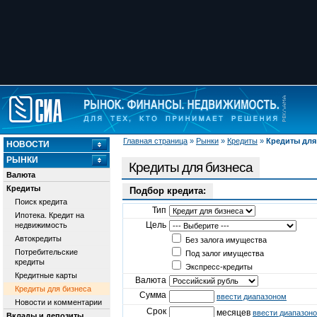
Главная страница
»
Рынки
»
Кредиты
»
Кредиты для
НОВОСТИ
РЫНКИ
Кредиты для бизнеса
Валюта
Кредиты
Подбор кредита:
Поиск кредита
Тип
Ипотека. Кредит на
Цель
недвижимость
Автокредиты
Без залога имущества
Потребительские
Под залог имущества
кредиты
Экспресс-кредиты
Кредитные карты
Валюта
Кредиты для бизнеса
Сумма
ввести диапазоном
Новости и комментарии
Срок
месяцев
ввести диапазон
Вклады и депозиты