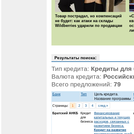
Товар пострадал, но компенсаций
«С
не будет: как атаки на склады
кв
Wildberries ударили по продавцам
ос
ли
Результаты поиска:
Тип кредита:
Кредиты для 
Валюта кредита:
Российск
Всего предложений:
79
Банк
Тип
Цель кредита.
Название программы
Страницы:
1
2
3
4
след.»
Братский АНКБ
Кредит
Финансирование
для
капитальных и текущих
бизнеса
расходов, связанных с
развитием бизнеса.
Кредит на развитие