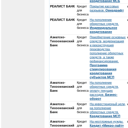
кредитование МСБ
РЕАЛИСТ БАНК
Кредит
Покрытие кассовых
для
разрывов.
Овердрафт
бизнеса
РЕАЛИСТ БАНК
Кредит
На пополнение
для
оборотных средств.
бизнеса
Индивидуальное
кредитование
Азиатско-
Кредит
Приобретение основных
Тихоокеанский
для
средств, модернизация
Банк
бизнеса
и реконструкция
производства,
пополнение оборотных
средств, а также
рефинансирование.
Программа
стимулирования
кредитования
субъектов МСП
Азиатско-
Кредит
На пополнение
Тихоокеанский
для
оборотных средств,
Банк
бизнеса
оплату текущих
расходов.
Бизнес-
оборот
Азиатско-
Кредит
На инвестиционый цели,
Тихоокеанский
для
на пополнение
Банк
бизнеса
оборотных средств.
Кредитование МСП
Азиатско-
Кредит
На неотложные нужды.
Тихоокеанский
для
Кредит «Микро-лайт»