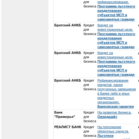
для
рефинансирование.
бизнеса
Программа льготного
кредитования
субъектов МСП и
самозанятых граждан
Братский АНКБ
Кредит
Кредит на
для
инвестиционные цели.
бизнеса
Программа льготного
кредитования
субъектов МСП и
самозанятых граждан
Братский АНКБ
Кредит
Кредит на
для
инвестиционные цели.
бизнеса
Программа льготного
кредитования
субъектов МСП и
самозанятых граждан
Братский АНКБ
Кредит
Рефинансирование
для
кредитов, ранее
бизнеса
полученных заемщиком
в Банке либо в иных
кредитных
организациях.
Банковская гарантия
Банк
Кредит
На развитие бизнеса.
"Приморье"
для
Овердрафт
бизнеса
РЕАЛИСТ БАНК
Кредит
На пополнение
для
оборотных средств.
бизнеса
Льготное