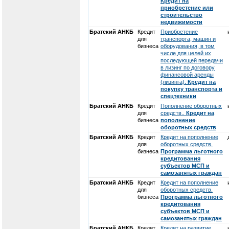
Кредит на
приобретение или
строительство
недвижимости
Братский АНКБ
Кредит
Приобретение
для
транспорта, машин и
бизнеса
оборудования, в том
числе для целей их
последующей передачи
в лизинг по договору
финансовой аренды
(лизинга).
Кредит на
покупку транспорта и
спецтехники
Братский АНКБ
Кредит
Пополнение оборотных
для
средств..
Кредит на
бизнеса
пополнение
оборотных средств
Братский АНКБ
Кредит
Кредит на пополнение
для
оборотных средств.
бизнеса
Программа льготного
кредитования
субъектов МСП и
самозанятых граждан
Братский АНКБ
Кредит
Кредит на пополнение
для
оборотных средств.
бизнеса
Программа льготного
кредитования
субъектов МСП и
самозанятых граждан
Братский АНКБ
Кредит
Кредит на развитие