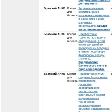
предпринимательской
деятельности
Братский АНКБ
Кредит
Рефинансирование
для
кредитов, ранее
бизнеса
полученных заемщиком
в Банке либо в иных
кредитных
организациях.
Кредит
на рефинансирование
Братский АНКБ
Кредит
Приобретение
для
транспорта, машин и
бизнеса
оборудования, в том
числе для целей их
последующей передачи
в лизинг по договору
финансовой аренды
(лизинга).
Кредитование
банковского счета в
виде «овердрафт»
Братский АНКБ
Кредит
Приобретение и/или
для
создание (сооружение,
бизнеса
изготовление,
достройка,
дооборудование,
реконструкция,
капитальный ремонт
модернизация и
техническое
перевооружение)
объектов недвижимости.