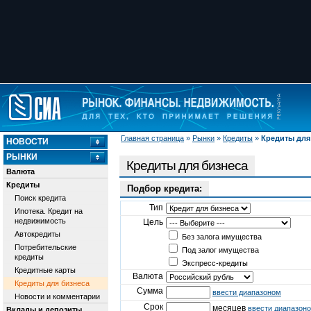
Главная страница
»
Рынки
»
Кредиты
»
Кредиты для
НОВОСТИ
РЫНКИ
Кредиты для бизнеса
Валюта
Кредиты
Подбор кредита:
Поиск кредита
Тип
Ипотека. Кредит на
недвижимость
Цель
Автокредиты
Без залога имущества
Потребительские
Под залог имущества
кредиты
Экспресс-кредиты
Кредитные карты
Валюта
Кредиты для бизнеса
Сумма
ввести диапазоном
Новости и комментарии
Срок
месяцев
ввести диапазон
Вклады и депозиты