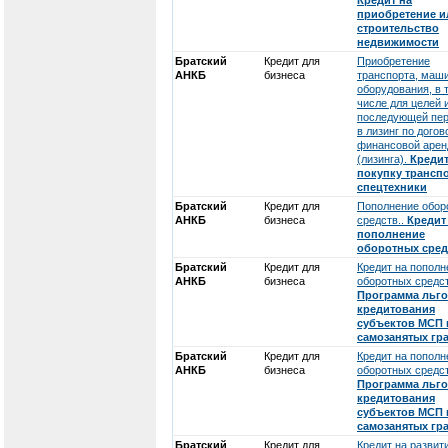
Кредит на
приобретение и
строительство
недвижимости
Братский
Кредит для
Приобретение
АНКБ
бизнеса
транспорта, маши
оборудования, в 
числе для целей 
последующей пе
в лизинг по догов
финансовой аре
(лизинга).
Кредит
покупку транспо
спецтехники
Братский
Кредит для
Пополнение обор
АНКБ
бизнеса
средств..
Кредит
пополнение
оборотных сред
Братский
Кредит для
Кредит на пополн
АНКБ
бизнеса
оборотных средст
Программа льго
кредитования
субъектов МСП 
самозанятых гр
Братский
Кредит для
Кредит на пополн
АНКБ
бизнеса
оборотных средст
Программа льго
кредитования
субъектов МСП 
самозанятых гр
Братский
Кредит для
Кредит на развит