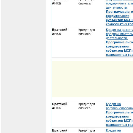
АНКБ
бизнеса
предприниматель
деятельности.
Программа льго
кредитования
субъектов МСП 
самозанятых гр
Братский
Кредит для
Кредит на развит
АНКБ
бизнеса
предприниматель
деятельности.
Программа льго
кредитования
субъектов МСП 
самозанятых гр
Братский
Кредит для
Кредит на
АНКБ
бизнеса
рефинансировани
Программа льго
кредитования
субъектов МСП 
самозанятых гр
Братский
Кредит для
Кредит на