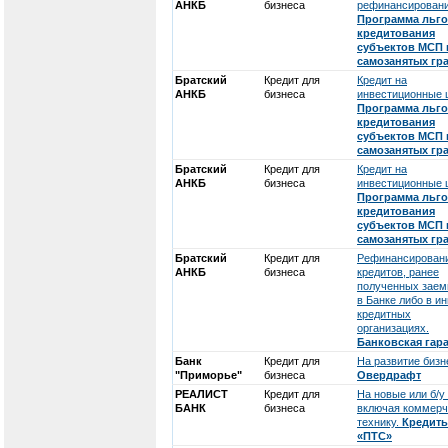
АНКБ
бизнеса
рефинансировани
Программа льго
кредитования
субъектов МСП 
самозанятых гр
Братский
Кредит для
Кредит на
АНКБ
бизнеса
инвестиционные 
Программа льго
кредитования
субъектов МСП 
самозанятых гр
Братский
Кредит для
Кредит на
АНКБ
бизнеса
инвестиционные 
Программа льго
кредитования
субъектов МСП 
самозанятых гр
Братский
Кредит для
Рефинансирован
АНКБ
бизнеса
кредитов, ранее
полученных зае
в Банке либо в и
кредитных
организациях.
Банковская гар
Банк
Кредит для
На развитие бизн
"Приморье"
бизнеса
Овердрафт
РЕАЛИСТ
Кредит для
На новые или б/у 
БАНК
бизнеса
включая коммер
технику.
Кредит
«ПТС»