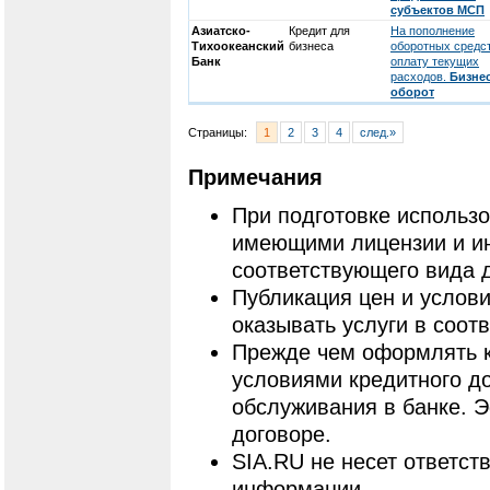
субъектов МСП
Азиатско-
Кредит для
На пополнение
Тихоокеанский
бизнеса
оборотных средст
Банк
оплату текущих
расходов.
Бизнес
оборот
Страницы:
1
2
3
4
след.»
Примечания
При подготовке использ
имеющими лицензии и и
соответствующего вида 
Публикация цен и услови
оказывать услуги в соот
Прежде чем оформлять к
условиями кредитного до
обслуживания в банке. 
договоре.
SIA.RU не несет ответст
информации.