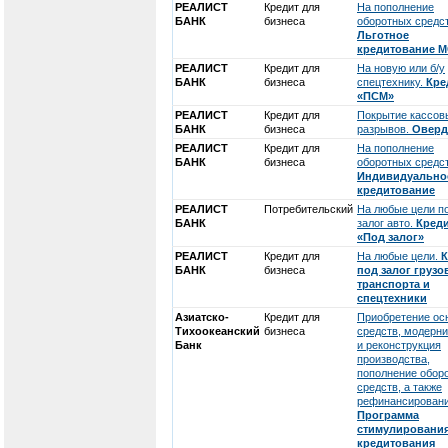
РЕАЛИСТ
Кредит для
На пополнение
БАНК
бизнеса
оборотных средст
Льготное
кредитование 
РЕАЛИСТ
Кредит для
На новую или б/у
БАНК
бизнеса
спецтехнику.
Кре
«ПСМ»
РЕАЛИСТ
Кредит для
Покрытие кассов
БАНК
бизнеса
разрывов.
Оверд
РЕАЛИСТ
Кредит для
На пополнение
БАНК
бизнеса
оборотных средст
Индивидуально
кредитование
РЕАЛИСТ
Потребительский
На любые цели п
БАНК
залог авто.
Кред
«Под залог»
РЕАЛИСТ
Кредит для
На любые цели.
К
БАНК
бизнеса
под залог грузо
транспорта и
спецтехники
Азиатско-
Кредит для
Приобретение ос
Тихоокеанский
бизнеса
средств, модерн
Банк
и реконструкция
производства,
пополнение обор
средств, а также
рефинансировани
Программа
стимулировани
кредитования