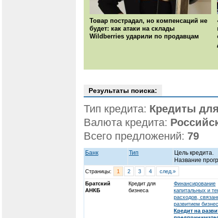
Товар пострадал, но компенсаций не
будет: как атаки на склады
Wildberries ударили по продавцам
Результаты поиска:
Тип кредита:
Кредиты для
Валюта кредита:
Российс
Всего предложений:
79
Банк
Тип
Цель кредита.
Название прог
Страницы:
1
2
3
4
след.»
Братский
Кредит для
Финансирование
АНКБ
бизнеса
капитальных и т
расходов, связан
развитием бизнес
Кредит на разви
предпринимате