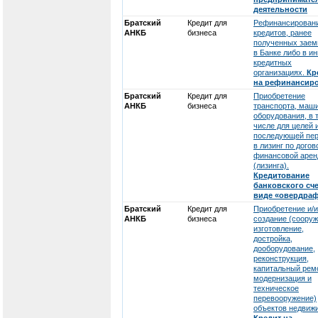
деятельности
Братский
Кредит для
Рефинансирован
АНКБ
бизнеса
кредитов, ранее
полученных зае
в Банке либо в и
кредитных
организациях.
Кр
на рефинансир
Братский
Кредит для
Приобретение
АНКБ
бизнеса
транспорта, маши
оборудования, в 
числе для целей 
последующей пе
в лизинг по догов
финансовой аре
(лизинга).
Кредитование
банковского сче
виде «овердраф
Братский
Кредит для
Приобретение и/
АНКБ
бизнеса
создание (сооруж
изготовление,
достройка,
дооборудование,
реконструкция,
капитальный рем
модернизация и
техническое
перевооружение)
объектов недвиж