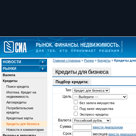
Главная страница
»
Рынки
»
Кредиты
»
Кредиты для
НОВОСТИ
РЫНКИ
Кредиты для бизнеса
Валюта
Кредиты
Подбор кредита:
Поиск кредита
Тип
Ипотека. Кредит на
Цель
недвижимость
Автокредиты
Без залога имущества
Потребительские
Под залог имущества
кредиты
Экспресс-кредиты
Кредитные карты
Валюта
Кредиты для бизнеса
Сумма
ввести диапазоном
Новости и комментарии
Срок
месяцев
ввести диапазон
Вклады и депозиты