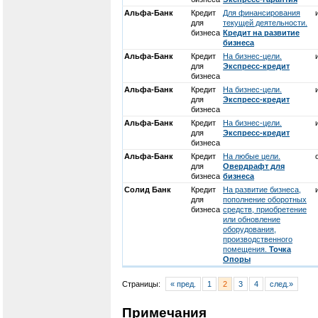
Альфа-Банк
Кредит
Для финансирования
для
текущей деятельности.
бизнеса
Кредит на развитие
бизнеса
Альфа-Банк
Кредит
На бизнес-цели.
для
Экспресс-кредит
бизнеса
Альфа-Банк
Кредит
На бизнес-цели.
для
Экспресс-кредит
бизнеса
Альфа-Банк
Кредит
На бизнес-цели.
для
Экспресс-кредит
бизнеса
Альфа-Банк
Кредит
На любые цели.
для
Овердрафт для
бизнеса
бизнеса
Солид Банк
Кредит
На развитие бизнеса,
для
пополнение оборотных
бизнеса
средств, приобретение
или обновление
оборудования,
производственного
помещения.
Точка
Опоры
Страницы:
« пред.
1
2
3
4
след.»
Примечания