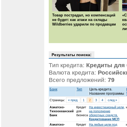
Товар пострадал, но компенсаций
«С
не будет: как атаки на склады
кв
Wildberries ударили по продавцам
ос
ли
Результаты поиска:
Тип кредита:
Кредиты для 
Валюта кредита:
Российск
Всего предложений:
79
Банк
Тип
Цель кредита.
Название программы
Страницы:
« пред.
1
2
3
4
след.»
Азиатско-
Кредит
На инвестиционый цели,
Тихоокеанский
для
на пополнение
Банк
бизнеса
оборотных средств.
Кредитование МСП
Азиатско-
Кредит
На любые цели под