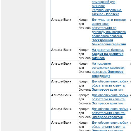
помещений для
бизнеса/
Рефинансирование.
Бизнес - Ипотека
Альфа-Банк
Кредит
Для участия в тендере,
для
исполнения
бизнеса
обязательств по
договору или возврата
авансового платежа.
Электронная
банковская гарантия
Альфа-Банк
Кредит
На развитие бизнеса.
для
Кредит на развитие
бизнеса
бизнеса
Альфа-Банк
Кредит
На покрытие
для
регулярных кассовых
бизнеса
разрывов.
Экспресс-
овердрафт
Альфа-Банк
Кредит
Для обеспечения любых
для
обязательств клиента.
бизнеса
Экспресс-гарантия
Альфа-Банк
Кредит
Для обеспечения любых
для
обязательств клиента.
бизнеса
Экспресс-гарантия
Альфа-Банк
Кредит
Для обеспечения любых
для
обязательств клиента.
бизнеса
Экспресс-гарантия
Альфа-Банк
Кредит
Для обеспечения любых
для
обязательств клиента.
бизнеса
Экспресс-гарантия