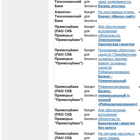
Тихоокеанский
для
залог недвижимости.
Банк
бизнеса
Бизнес ипотека
Азиатско-
Кредит
На неотложные нужды.
Тихоокеанский
для
Кредит «Микро-лайт»
Банк
бизнеса
Примсоцбанк
Кредит
Для обеспечения
(ПАО СКБ
для
исполнения
Приморья
бизнеса
обязательств.
"Примсоцбанк")
Электронная
банковская гарантия
Примсоцбанк
Кредит
Пополнение оборотных
(ПАО СКБ
для
средств / Приобретение
Приморья
бизнеса
основных фондов,
"Примсоцбанк")
ремонт основных
средств/
Рефинансирование.
Бизнес -
Универсальный
Примсоцбанк
Кредит
Рефинансирование.
(ПАО СКБ
для
Бизнес-
Приморья
бизнеса
универсальный (с
"Примсоцбанк")
опцией
«Рефинансирование»)
Примсоцбанк
Кредит
Для обеспечения
(ПАО СКБ
для
исполнения
Приморья
бизнеса
обязательств.
"Примсоцбанк")
Банковская гарантия
без залога
Примсоцбанк
Кредит
На текущие расходы и
(ПАО СКБ
для
закуп товара.