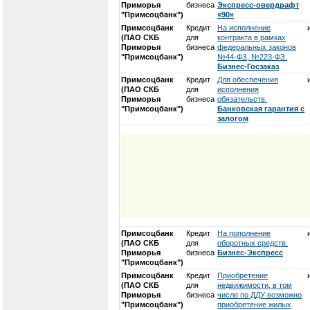
Приморья
бизнеса
Экспресс-овердрафт
"Примсоцбанк")
«90»
Примсоцбанк
Кредит
На исполнение
(ПАО СКБ
для
контракта в рамках
Приморья
бизнеса
федеральных законов
"Примсоцбанк")
№44-ФЗ, №223-ФЗ.
Бизнес-Госзаказ
Примсоцбанк
Кредит
Для обеспечения
(ПАО СКБ
для
исполнения
Приморья
бизнеса
обязательств.
"Примсоцбанк")
Банковская гарантия с
залогом
Примсоцбанк
Кредит
На пополнение
(ПАО СКБ
для
оборотных средств.
Приморья
бизнеса
Бизнес-Экспресс
"Примсоцбанк")
Примсоцбанк
Кредит
Приобретение
(ПАО СКБ
для
недвижимости, в том
Приморья
бизнеса
числе по ДДУ возможно
"Примсоцбанк")
приобретение жилых