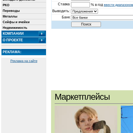
Ставка
% в год
ввести диапазоно
РКО
Переводы
Выводить:
Металлы
Банк
Сейфы и ячейки
Недвижимость
КОМПАНИИ
О ПРОЕКТЕ
РЕКЛАМА:
Реклама на сайте
Маркетплейсы