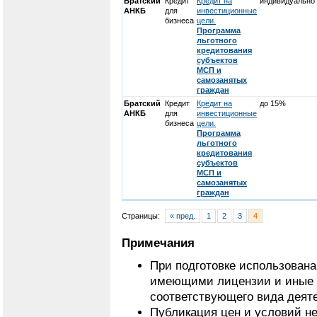
Братский
Кредит
Кредит на
индивидуально
АНКБ
для
инвестиционные
бизнеса
цели.
Программа
льготного
кредитования
субъектов
МСП и
самозанятых
граждан
Братский
Кредит
Кредит на
до 15%
АНКБ
для
инвестиционные
бизнеса
цели.
Программа
льготного
кредитования
субъектов
МСП и
самозанятых
граждан
Страницы:
« пред.
1
2
3
4
Примечания
При подготовке использован
имеющими лицензии и иные 
соответствующего вида деят
Публикация цен и условий не