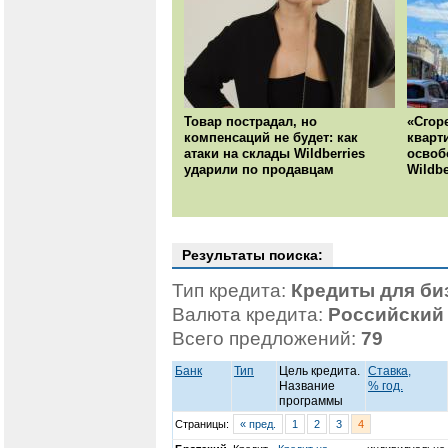
Товар пострадал, но
«Сгор
компенсаций не будет: как
кварт
атаки на склады Wildberries
освоб
ударили по продавцам
Wildbe
Результаты поиска:
Тип кредита:
Кредиты для би
Валюта кредита:
Российский
Всего предложений:
79
Банк
Тип
Цель кредита.
Ставка,
Название
% год.
программы
Страницы:
« пред.
1
2
3
4