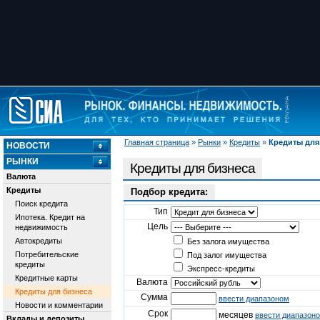
Главная страница
»
Рынки
»
Кредиты
»
Кредиты для
НОВОСТИ
РЫНКИ
Кредиты для бизнеса
Валюта
Кредиты
Подбор кредита:
Поиск кредита
Тип
Ипотека. Кредит на
Цель
недвижимость
Автокредиты
Без залога имущества
Потребительские
Под залог имущества
кредиты
Экспресс-кредиты
Кредитные карты
Валюта
Кредиты для бизнеса
Сумма
ввести диапазоном
Новости и комментарии
Срок
месяцев
ввести диапазон
Вклады и депозиты