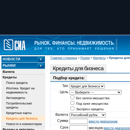
Главная страница
»
Рынки
»
Кредиты
»
Кредиты для
НОВОСТИ
РЫНКИ
Кредиты для бизнеса
Валюта
Кредиты
Подбор кредита:
Поиск кредита
Тип
Ипотека. Кредит на
Цель
недвижимость
Автокредиты
Без залога имущества
Потребительские
Под залог имущества
кредиты
Экспресс-кредиты
Кредитные карты
Валюта
Кредиты для бизнеса
Сумма
ввести диапазоном
Новости и комментарии
Срок
месяцев
ввести диапазон
Вклады и депозиты