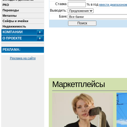
Ставка
% в год
ввести диапазоно
РКО
Переводы
Выводить:
Металлы
Банк
Сейфы и ячейки
Недвижимость
КОМПАНИИ
О ПРОЕКТЕ
РЕКЛАМА:
Реклама на сайте
Маркетплейсы