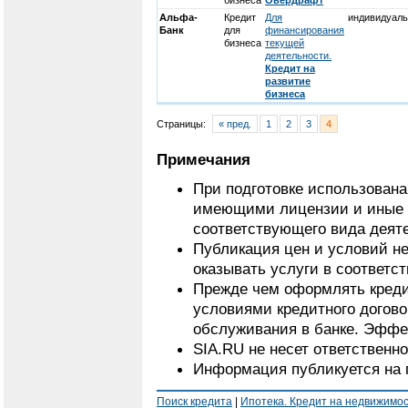
бизнеса
Овердрафт
Альфа-
Кредит
Для
индивидуаль
Банк
для
финансирования
бизнеса
текущей
деятельности.
Кредит на
развитие
бизнеса
Страницы:
« пред.
1
2
3
4
Примечания
При подготовке использован
имеющими лицензии и иные 
соответствующего вида деят
Публикация цен и условий не
оказывать услуги в соответс
Прежде чем оформлять кредит
условиями кредитного догово
обслуживания в банке. Эффек
SIA.RU не несет ответственн
Информация публикуется на 
Поиск кредита
|
Ипотека. Кредит на недвижимо