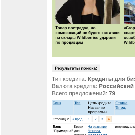
Товар пострадал, но
«Сгор
компенсаций не будет: как атаки
кварт
на склады Wildberries ударили
осво
по продавцам
Wildb
Результаты поиска:
Тип кредита:
Кредиты для би
Валюта кредита:
Российский
Всего предложений:
79
Банк
Тип
Цель кредита.
Ставка,
Название
% год.
программы
Страницы:
« пред.
1
2
3
4
Банк
Кредит
На развитие
индивидуаль
"Приморье"
для
бизнеса.