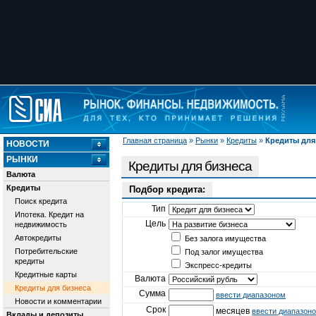
Главная страница
»
Рынки
»
Кредиты
»
Кредиты для
НОВОСТИ
РЫНКИ
Кредиты для бизнеса
Валюта
Кредиты
Подбор кредита:
Поиск кредита
Тип
Ипотека. Кредит на
Цель
недвижимость
Автокредиты
Без залога имущества
Потребительские
Под залог имущества
кредиты
Экспресс-кредиты
Кредитные карты
Валюта
Кредиты для бизнеса
Сумма
ввести диапазоном
Новости и комментарии
Срок
месяцев
ввести диапазон
Вклады и депозиты