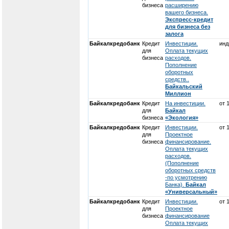
бизнеса
расширению
вашего бизнеса.
Экспресс-кредит
для бизнеса без
залога
Байкалкредобанк
Кредит
Инвестиции.
инд
для
Оплата текущих
бизнеса
расходов.
Пополнение
оборотных
средств..
Байкальский
Миллион
Байкалкредобанк
Кредит
На инвестиции.
от 
для
Байкал
бизнеса
«Экология»
Байкалкредобанк
Кредит
Инвестиции.
от 
для
Проектное
бизнеса
финансирование.
Оплата текущих
расходов.
(Пополнение
оборотных средств
-по усмотрению
Банка).
Байкал
«Универсальный»
Байкалкредобанк
Кредит
Инвестиции.
от 
для
Проектное
бизнеса
финансирование
Оплата текущих