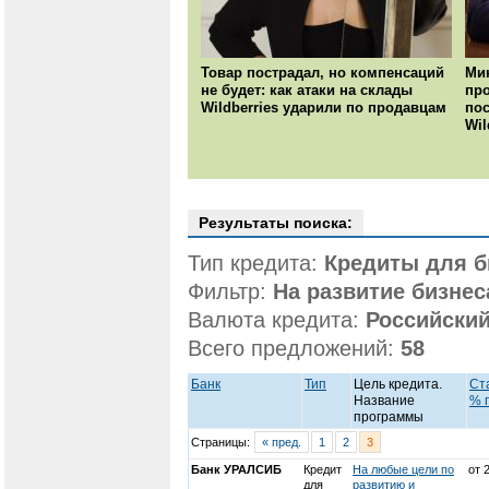
Товар пострадал, но компенсаций
Ми
не будет: как атаки на склады
пр
Wildberries ударили по продавцам
пос
Wil
Результаты поиска:
Тип кредита:
Кредиты для б
Фильтр:
На развитие бизнес
Валюта кредита:
Российский
Всего предложений:
58
Банк
Тип
Цель кредита.
Ст
Название
% г
программы
Страницы:
« пред.
1
2
3
Банк УРАЛСИБ
Кредит
На любые цели по
от 
для
развитию и