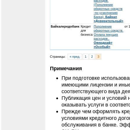
расходов.
(Пополнение
оборотных средств
-по усмотрению
Банка).
Байкал
«Доверительный»
Байкалкредобанк
Кредит
Пополнение
от 
для
оборотных средств.
бизнеса
Оплата текущих
расходов..
Овердрафт
«Особый»
Страницы:
« пред.
1
2
3
Примечания
При подготовке использов
имеющими лицензии и иные
соответствующего вида дея
Публикация цен и условий 
оказывать услуги в соответ
Прежде чем оформлять кред
условиями кредитного дого
обслуживания в банке. Эфф