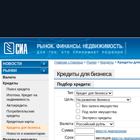
Главная страница
»
Рынки
»
Кредиты
»
Кредиты для
НОВОСТИ
РЫНКИ
Кредиты для бизнеса
Валюта
Кредиты
Подбор кредита:
Поиск кредита
Тип
Ипотека. Кредит на
Цель
недвижимость
Автокредиты
Без залога имущества
Потребительские
Под залог имущества
кредиты
Экспресс-кредиты
Кредитные карты
Валюта
Кредиты для бизнеса
Сумма
ввести диапазоном
Новости и комментарии
Срок
месяцев
ввести диапазон
Вклады и депозиты