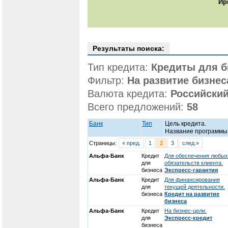
Ир
Результаты поиска:
Тип кредита:
Кредиты для б
Фильтр:
На развитие бизнес
Валюта кредита:
Российский
Всего предложений:
58
Банк
Тип
Цель кредита.
Название программы
Страницы:
« пред.
1
2
3
след.»
Альфа-Банк
Кредит
Для обеспечения любых
для
обязательств клиента.
бизнеса
Экспресс-гарантия
Альфа-Банк
Кредит
Для финансирования
для
текущей деятельности.
бизнеса
Кредит на развитие
бизнеса
Альфа-Банк
Кредит
На бизнес-цели.
для
Экспресс-кредит
бизнеса