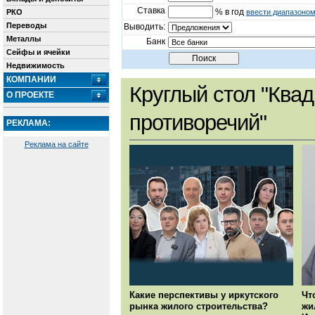
Ставка
% в год
РКО
ввести диапазоно
Переводы
Выводить:
Металлы
Банк
Сейфы и ячейки
Недвижимость
КОМПАНИИ
Круглый стол "Квад
О ПРОЕКТЕ
противоречий"
РЕКЛАМА:
Реклама на сайте
Какие перспективы у иркутского
Чт
рынка жилого строительства?
жи