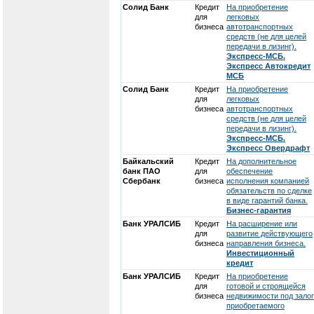
Солид Банк
Кредит
На приобретение
для
легковых
бизнеса
автотранспортных
средств (не для целей
передачи в лизинг).
Экспресс-МСБ.
Экспресс Автокредит
МСБ
Солид Банк
Кредит
На приобретение
для
легковых
бизнеса
автотранспортных
средств (не для целей
передачи в лизинг).
Экспресс-МСБ.
Экспресс Овердрафт
Байкальский
Кредит
На дополнительное
банк ПАО
для
обеспечение
Сбербанк
бизнеса
исполнения компанией
обязательств по сделке
в виде гарантий банка.
Бизнес-гарантия
Банк УРАЛСИБ
Кредит
На расширение или
для
развитие действующего
бизнеса
направления бизнеса.
Инвестиционный
кредит
Банк УРАЛСИБ
Кредит
На приобретение
для
готовой и строящейся
бизнеса
недвижимости под залог
приобретаемого