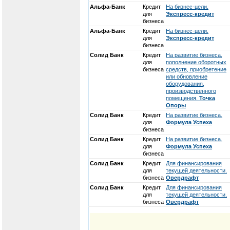
Альфа-Банк
Кредит
На бизнес-цели.
для
Экспресс-кредит
бизнеса
Альфа-Банк
Кредит
На бизнес-цели.
для
Экспресс-кредит
бизнеса
Солид Банк
Кредит
На развитие бизнеса,
для
пополнение оборотных
бизнеса
средств, приобретение
или обновление
оборудования,
производственного
помещения.
Точка
Опоры
Солид Банк
Кредит
На развитие бизнеса.
для
Формула Успеха
бизнеса
Солид Банк
Кредит
На развитие бизнеса.
для
Формула Успеха
бизнеса
Солид Банк
Кредит
Для финансирования
для
текущей деятельности.
бизнеса
Овердрафт
Солид Банк
Кредит
Для финансирования
для
текущей деятельности.
бизнеса
Овердрафт