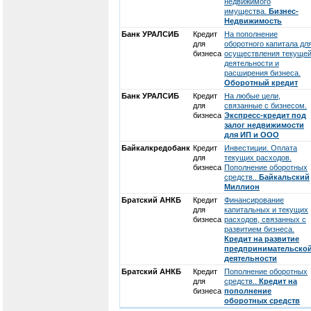
недвижимого
имущества.
Бизнес-
Недвижимость
Банк УРАЛСИБ
Кредит
На пополнение
для
оборотного капитала дл
бизнеса
осуществления текуще
деятельности и
расширения бизнеса.
Оборотный кредит
Банк УРАЛСИБ
Кредит
На любые цели,
для
связанные с бизнесом.
бизнеса
Экспресс-кредит под
залог недвижимости
для ИП и ООО
Байкалкредобанк
Кредит
Инвестиции. Оплата
для
текущих расходов.
бизнеса
Пополнение оборотных
средств..
Байкальский
Миллион
Братский АНКБ
Кредит
Финансирование
для
капитальных и текущих
бизнеса
расходов, связанных с
развитием бизнеса.
Кредит на развитие
предпринимательско
деятельности
Братский АНКБ
Кредит
Пополнение оборотных
для
средств..
Кредит на
бизнеса
пополнение
оборотных средств