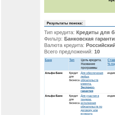
Ирк
Результаты поиска:
Тип кредита:
Кредиты для б
Фильтр:
Банковская гаранти
Валюта кредита:
Российски
Всего предложений:
10
Банк
Тип
Цель кредита.
Став
Название
% го
программы
Альфа-Банк
Кредит
Для обеспечения
индив
для
любых
бизнеса
обязательств
клиента.
Экспресс-
гарантия
Альфа-Банк
Кредит
Для участия в
индив
для
тендере,
бизнеса
исполнения
обязательств по
договору или
возврата