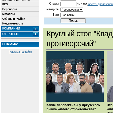
Ставка
% в год
ввести диапазоно
РКО
Переводы
Выводить:
Металлы
Банк
Сейфы и ячейки
Недвижимость
КОМПАНИИ
Круглый стол "Квад
О ПРОЕКТЕ
противоречий"
РЕКЛАМА:
Реклама на сайте
Какие перспективы у иркутского
Что
рынка жилого строительства?
жил