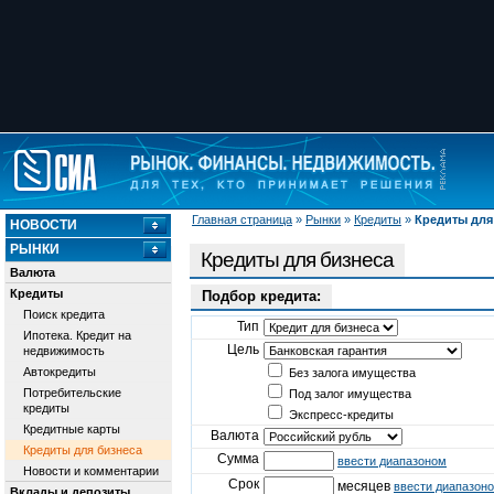
Главная страница
»
Рынки
»
Кредиты
»
Кредиты для
НОВОСТИ
РЫНКИ
Кредиты для бизнеса
Валюта
Кредиты
Подбор кредита:
Поиск кредита
Тип
Ипотека. Кредит на
Цель
недвижимость
Автокредиты
Без залога имущества
Потребительские
Под залог имущества
кредиты
Экспресс-кредиты
Кредитные карты
Валюта
Кредиты для бизнеса
Сумма
ввести диапазоном
Новости и комментарии
Срок
месяцев
ввести диапазон
Вклады и депозиты