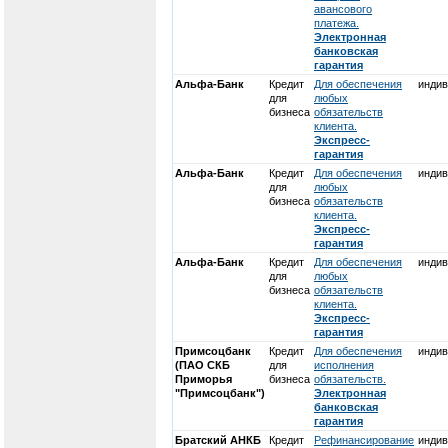
авансового
платежа.
Электронная
банковская
гарантия
Альфа-Банк
Кредит
Для обеспечения
индив
для
любых
бизнеса
обязательств
клиента.
Экспресс-
гарантия
Альфа-Банк
Кредит
Для обеспечения
индив
для
любых
бизнеса
обязательств
клиента.
Экспресс-
гарантия
Альфа-Банк
Кредит
Для обеспечения
индив
для
любых
бизнеса
обязательств
клиента.
Экспресс-
гарантия
Примсоцбанк
Кредит
Для обеспечения
индив
(ПАО СКБ
для
исполнения
Приморья
бизнеса
обязательств.
"Примсоцбанк")
Электронная
банковская
гарантия
Братский АНКБ
Кредит
Рефинансирование
индив