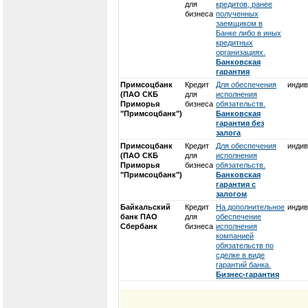
для
кредитов, ранее
бизнеса
полученных
заемщиком в
Банке либо в иных
кредитных
организациях.
Банковская
гарантия
Примсоцбанк
Кредит
Для обеспечения
индив
(ПАО СКБ
для
исполнения
Приморья
бизнеса
обязательств.
"Примсоцбанк")
Банковская
гарантия без
залога
Примсоцбанк
Кредит
Для обеспечения
индив
(ПАО СКБ
для
исполнения
Приморья
бизнеса
обязательств.
"Примсоцбанк")
Банковская
гарантия с
залогом
Байкальский
Кредит
На дополнительное
индив
банк ПАО
для
обеспечение
Сбербанк
бизнеса
исполнения
компанией
обязательств по
сделке в виде
гарантий банка.
Бизнес-гарантия