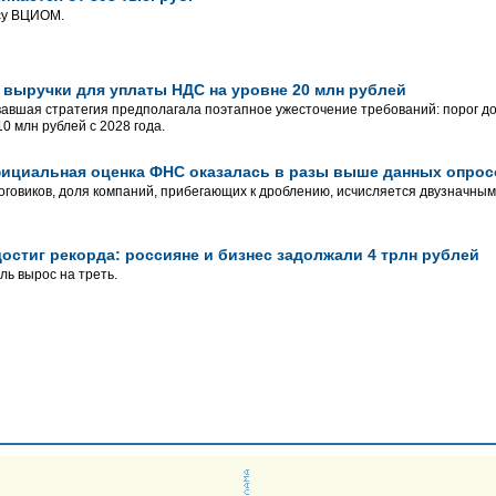
су ВЦИОМ.
 выручки для уплаты НДС на уровне 20 млн рублей
авшая стратегия предполагала поэтапное ужесточение требований: порог до
10 млн рублей с 2028 года.
фициальная оценка ФНС оказалась в разы выше данных опро
говиков, доля компаний, прибегающих к дроблению, исчисляется двузначным
остиг рекорда: россияне и бизнес задолжали 4 трлн рублей
ль вырос на треть.