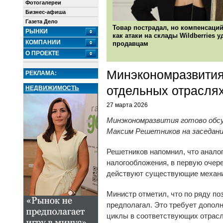
Фотогалереи
Бизнес-афиша
Газета Дело
Товар пострадал, но компенсаций
РЫНКИ
как атаки на склады Wildberries 
КОМПАНИИ
продавцам
О ПРОЕКТЕ
Минэкономразвития
РЕКЛАМА:
отдельных отрасля
НЕДВИЖИМОСТЬ
27 марта 2026
Минэкономразвития готово обсу
Максим Решетников на заседани
Решетников напомнил, что аналоги
налогообложения, в первую очер
действуют существующие механ
Министр отметил, что по ряду по
предполагал. Это требует допол
циклы в соответствующих отрасля