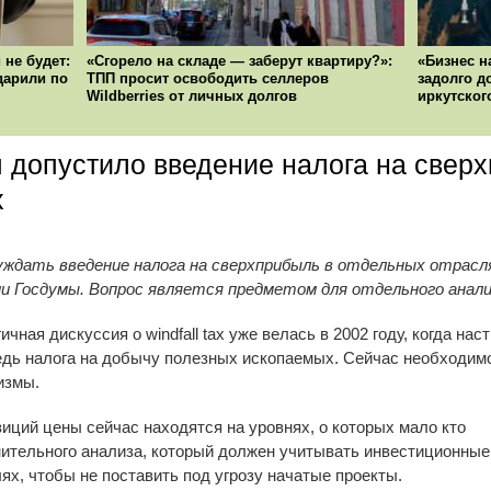
 не будет:
«Сгорело на складе — заберут квартиру?»:
«Бизнес н
ударили по
ТПП просит освободить селлеров
задолго д
Wildberries от личных долгов
иркутског
 допустило введение налога на свер
х
ждать введение налога на сверхприбыль в отдельных отрасл
и Госдумы. Вопрос является предметом для отдельного анали
чная дискуссия о windfall tax уже велась в 2002 году, когда на
едь налога на добычу полезных ископаемых. Сейчас необходим
измы.
зиций цены сейчас находятся на уровнях, о которых мало кто
нительного анализа, который должен учитывать инвестиционные
х, чтобы не поставить под угрозу начатые проекты.