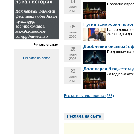
14
Согласно опро
июля
2026
Путин заморозил порог
05
Ранее действов
июля
2027 года и до 
2026
Читать статью
Дробление бизнеса: о
26
По данным нало
июня
Реклама на сайте
2026
Долг перед бюджетом д
23
За год показате
июня
2026
Все материалы сюжета (288)
Реклама на сайте