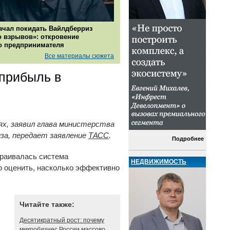
ачал покидать Вайлдберриз
о взрывов»: откровение
о предпринимателя
Все материалы сюжета
хприбыль в
ях, заявил глава министерства
за, передает заявление
ТАСС
.
Подробнее
страивалась система
НЕДВИЖИМОСТЬ
о оценить, насколько эффективно
Читайте также:
Десятикратный рост: почему
микробизнес России массово