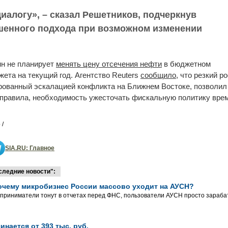
иалогу», – сказал Решетников, подчеркнув
шенного подхода при возможном изменении
ин не планирует
менять цену отсечения нефти
в бюджетном
ета на текущий год. Агентство Reuters
сообщило
, что резкий р
рованный эскалацией конфликта на Ближнем Востоке, позволил
правила, необходимость ужесточать фискальную политику врем
 /
SIA.RU: Главное
следние новости":
очему микробизнес России массово уходит на АУСН?
приниматели тонут в отчетах перед ФНС, пользователи АУСН просто зараба
инается от 393 тыс. руб.