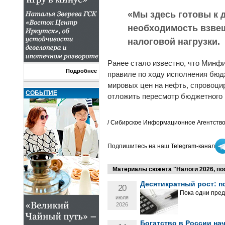
«Мы здесь готовы к д
необходимость взве
налоговой нагрузки.
Ранее стало известно, что Минф
Подробнее
правиле по ходу исполнения бюдж
мировых цен на нефть, спровоци
СОБЫТИЕ
отложить пересмотр бюджетного 
/ Сибирское Информационное Агентство
Подпишитесь на наш Telegram-канал
Материалы сюжета "Налоги 2026, по
Десятикратный рост: п
20
Пока одни пред
июля
2026
Богатство в России нач